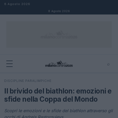
Salta al contenuto
8 Agosto 2026
8 Agosto 2026
⌕
×
⌕
DISCIPLINE PARALIMPICHE
Cerca
Il brivido del biathlon: emozioni e
sfide nella Coppa del Mondo
Scopri le emozioni e le sfide del biathlon attraverso gli
occhi di Andrejs Rastorgujevs.