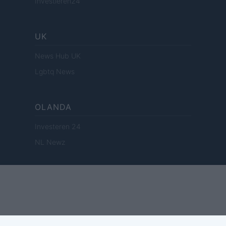
Investieren24
UK
News Hub UK
Lgbtq News
OLANDA
Investeren 24
NL Newz