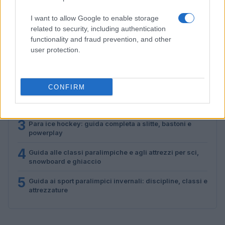
Marco Tessari · 24 Lug 2026
I want to allow Google to enable storage
related to security, including authentication
functionality and fraud prevention, and other
PIÙ LETTI
user protection.
1
Discipline paralimpiche sulla neve: sport e ausili
spiegati
CONFIRM
2
Guida allo sci alpino paralimpico: standing, sitting e
visually impaired
3
Para ice hockey: guida completa a slitte, bastoni e
powerplay
4
Guida alle classi paralimpiche e agli attrezzi per sci,
snowboard e ghiaccio
5
Guida ai sport paralimpici invernali: discipline, classi e
attrezzature