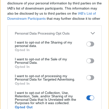
disclosure of your personal information by third parties on the
IAB’s list of downstream participants. This information may
also be disclosed by us to third parties on the
IAB’s List of
Downstream Participants
that may further disclose it to other
third parties.
Discipline paralimpiche sulla neve: sport e ausili
Please note that this website/app uses one or more Google
Personal Data Processing Opt Outs
spiegati
services and may gather and store information including but
Marco Tessari · 8 Ago 2026
not limited to your visit or usage behaviour. You may click to
I want to opt-out of the Sharing of my
personal data.
grant or deny consent to Google and its third-party tags to
Opted In
DISCIPLINE PARALIMPICHE
use your data for below specified purposes in below Google
consent section.
I want to opt-out of the Sale of my
Personal Data.
Opted In
I want to opt-out of processing my
Personal Data for Targeted Advertising.
Opted In
I want to opt-out of Collection, Use,
Retention, Sale, and/or Sharing of my
Personal Data that Is Unrelated with the
Purposes for which it was collected.
Opted Out