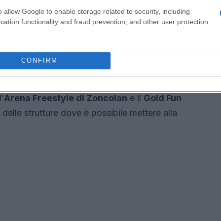
o allow Google to enable storage related to security, including
cation functionality and fraud prevention, and other user protection.
neve
enezia Giulia offre anche parchi neve dedicati agli
CONFIRM
zie. Questi luoghi sono progettati per
, con attrezzature moderne e spazi ampi per
l’
Arena Freestyle di Zoncolan
e il
Gold Fun
elle strutture dove è possibile mettere alla