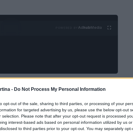
Ad
hub
Media
POWERED BY
 panorama degli sport invernali grazie alle sue
rtina -
Do Not Process My Personal Information
o oltre 100 chilometri di piste sempre
 sciistiche distribuite tra le montagne, la
to opt-out of the sale, sharing to third parties, or processing of your per
formation for targeted advertising by us, please use the below opt-out s
so per gli appassionati della neve. I moderni
r selection. Please note that after your opt-out request is processed y
nguardia assicurano un accesso rapido e sicuro,
eing interest-based ads based on personal information utilized by us or
le bellezze delle montagne.
disclosed to third parties prior to your opt-out. You may separately opt-