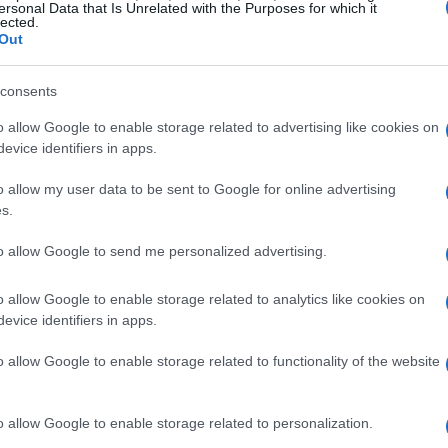
ersonal Data that Is Unrelated with the Purposes for which it
una varietà di percorsi adatti a tutti i livelli di
lected.
Out
anti che di esperti, ogni sciatore può trovare
tà. Le emozioni non mancano, con itinerari che
consents
ttacolari, alcuni dei quali si affacciano sul
o allow Google to enable storage related to advertising like cookies on
oprire accoglienti rifugi e chalet lungo le piste,
evice identifiers in apps.
 gustare una
cioccolata calda
o un pasto tipico
o allow my user data to be sent to Google for online advertising
s.
rdere
to allow Google to send me personalized advertising.
 spiccano
Piancavallo
,
Zoncolan
e
Tarvisio
.
o allow Google to enable storage related to analytics like cookies on
evice identifiers in apps.
e unico e una selezione di piste adatte a ogni
o comprensorio, ideale per famiglie e
o allow Google to enable storage related to functionality of the website
per le sue sfide tecniche e i panorami
a la scelta perfetta per chi desidera
o allow Google to enable storage related to personalization.
ste adatte ai più piccoli e ai principianti.