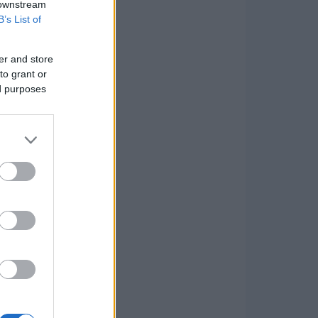
 downstream
B’s List of
er and store
to grant or
ed purposes