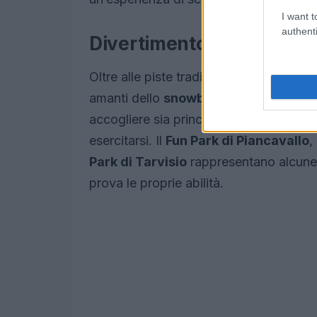
I want t
authenti
Divertimento nei parchi 
Oltre alle piste tradizionali, il Friuli V
amanti dello
snowboard
e delle acroba
accogliere sia principianti sia esperti
esercitarsi. Il
Fun Park di Piancavallo
, 
Park di Tarvisio
rappresentano alcune d
prova le proprie abilità.