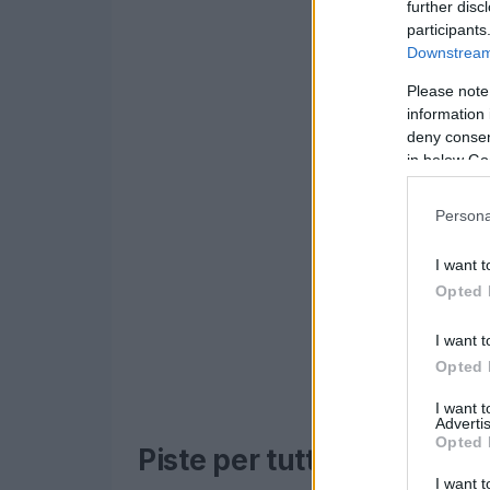
further disc
participants
Downstream 
Please note
information 
deny consent
in below Go
Persona
I want t
Opted 
I want t
Opted 
I want 
Advertis
Opted 
Piste per tutti i gusti
I want t