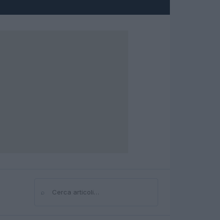
⌕
Cerca