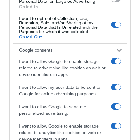
Personal Data for Targeted Advertising.
Opted In
Continua a leggere
I want to opt-out of Collection, Use,
Retention, Sale, and/or Sharing of my
Personal Data that Is Unrelated with the
Purposes for which it was collected.
MILANOCORTINA26 (I LUOGHI)
Opted Out
Google consents
I want to allow Google to enable storage
related to advertising like cookies on web or
device identifiers in apps.
I want to allow my user data to be sent to
Google for online advertising purposes.
I want to allow Google to send me
personalized advertising.
Dove la montagna incontra il cinema: i vincitori del
I want to allow Google to enable storage
Cervino CineMountain
related to analytics like cookies on web or
Marco Tessari · 6 Ago 2026
device identifiers in apps.