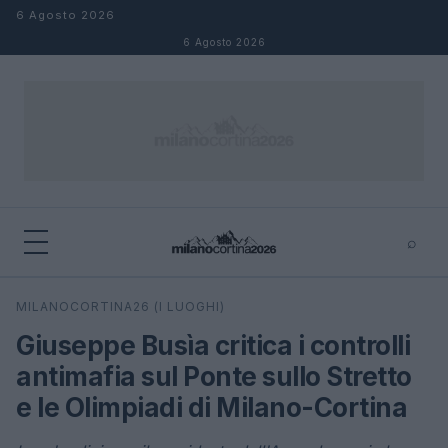
Salta al contenuto
6 Agosto 2026
6 Agosto 2026
⌕
×
⌕
MILANOCORTINA26 (I LUOGHI)
Cerca
Giuseppe Busìa critica i controlli
antimafia sul Ponte sullo Stretto
e le Olimpiadi di Milano-Cortina