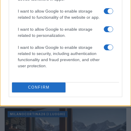
MILANOCORTINA26 (I LUOGHI)
I want to allow Google to enable storage
related to functionality of the website or app.
I want to allow Google to enable storage
related to personalization.
I want to allow Google to enable storage
related to security, including authentication
functionality and fraud prevention, and other
user protection.
CONFIRM
Fondazione Milano Cortina: debiti da un miliardo e il
sostegno pubblico
Marco Tessari · 5 Ago 2026
MILANOCORTINA26 (I LUOGHI)