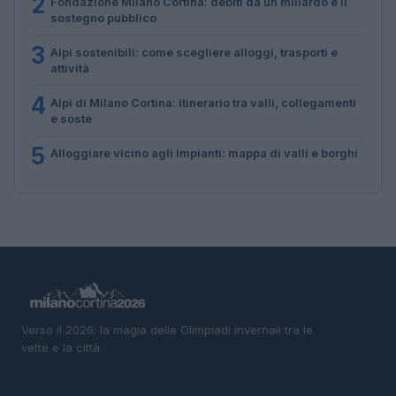
2
Fondazione Milano Cortina: debiti da un miliardo e il
sostegno pubblico
3
Alpi sostenibili: come scegliere alloggi, trasporti e
attività
4
Alpi di Milano Cortina: itinerario tra valli, collegamenti
e soste
5
Alloggiare vicino agli impianti: mappa di valli e borghi
Verso il 2026: la magia delle Olimpiadi invernali tra le
vette e la città.