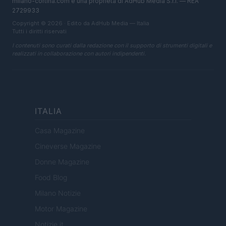
milano-cortina.com è una proprietà di AdHub Media S.r.l. — REA
2729933
Copyright © 2026 · Edito da AdHub Media — Italia
Tutti i diritti riservati
I contenuti sono curati dalla redazione con il supporto di strumenti digitali e
realizzati in collaborazione con autori indipendenti.
ITALIA
Casa Magazine
Cineverse Magazine
Donne Magazine
Food Blog
Milano Notizie
Motor Magazine
Notizie.it