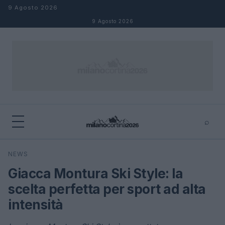
Salta al contenuto
9 Agosto 2026
9 Agosto 2026
⌕
×
⌕
NEWS
Cerca
Giacca Montura Ski Style: la
scelta perfetta per sport ad alta
intensità