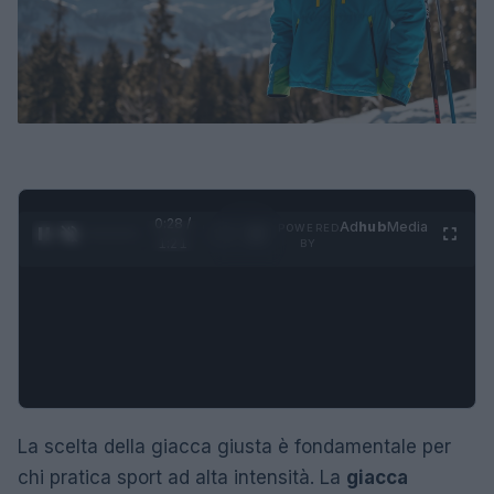
0:28 /
Ad
hub
Media
POWERED
1
/
4
1:21
BY
La scelta della giacca giusta è fondamentale per
chi pratica sport ad alta intensità. La
giacca