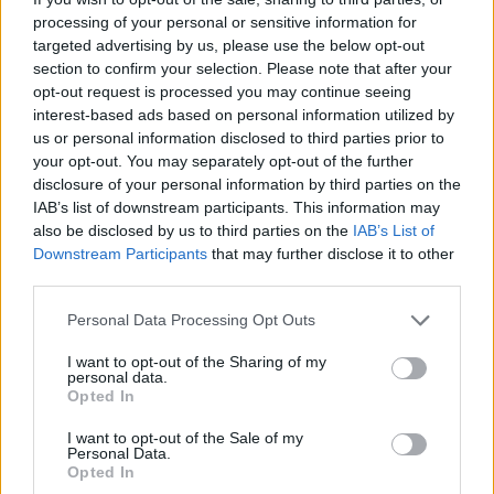
processing of your personal or sensitive information for
targeted advertising by us, please use the below opt-out
section to confirm your selection. Please note that after your
opt-out request is processed you may continue seeing
Continua a leggere
interest-based ads based on personal information utilized by
us or personal information disclosed to third parties prior to
your opt-out. You may separately opt-out of the further
NEWS
disclosure of your personal information by third parties on the
IAB’s list of downstream participants. This information may
also be disclosed by us to third parties on the
IAB’s List of
Downstream Participants
that may further disclose it to other
third parties.
Please note that this website/app uses one or more Google
Personal Data Processing Opt Outs
services and may gather and store information including but
not limited to your visit or usage behaviour. You may click to
I want to opt-out of the Sharing of my
personal data.
grant or deny consent to Google and its third-party tags to
Opted In
use your data for below specified purposes in below Google
consent section.
I want to opt-out of the Sale of my
Personal Data.
Opted In
Come scegliere le scarpe da running donna: comfort