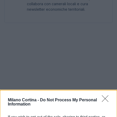
collabora con camerali locali e cura
newsletter economiche territoriali.
Milano Cortina -
Do Not Process My Personal
Information
If you wish to opt-out of the sale, sharing to third parties, or