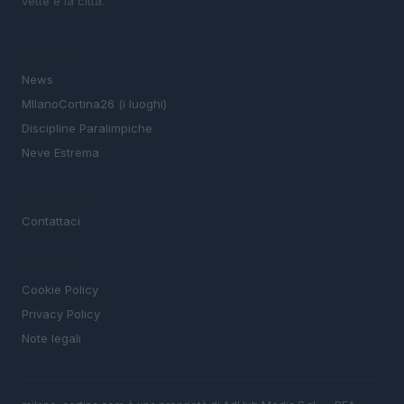
vette e la città.
SEZIONI
News
MIlanoCortina26 (i luoghi)
Discipline Paralimpiche
Neve Estrema
MAGAZINE
Contattaci
LEGALE
Cookie Policy
Privacy Policy
Note legali