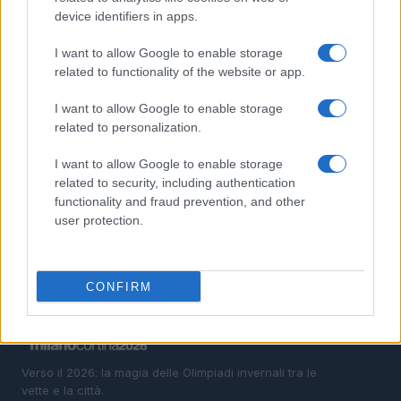
device identifiers in apps.
2
Come pianificare gite di sci alpinismo leggendo il
bollettino
I want to allow Google to enable storage
related to functionality of the website or app.
3
Sci alpinismo: pianificazione, ARTVA e gestione del
gruppo
I want to allow Google to enable storage
related to personalization.
4
Sicurezza nello sci alpinismo: leggere il bollettino,
pianificare e usare ARTVA
I want to allow Google to enable storage
5
related to security, including authentication
Sci alpinismo responsabile: come pianificare e ridurre
i rischi
functionality and fraud prevention, and other
user protection.
CONFIRM
Verso il 2026: la magia delle Olimpiadi invernali tra le
vette e la città.