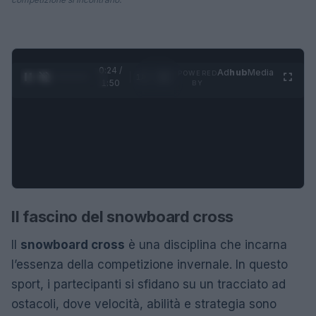
0:25 /
Ad
hub
Media
POWERED
1
/
4
1:50
BY
Il fascino del snowboard cross
Il
snowboard cross
è una disciplina che incarna
l’essenza della competizione invernale. In questo
sport, i partecipanti si sfidano su un tracciato ad
ostacoli, dove velocità, abilità e strategia sono