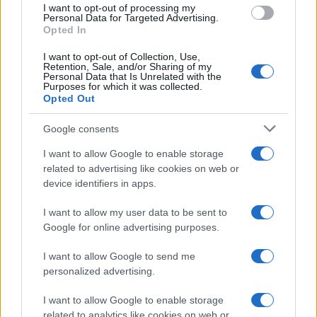
I want to opt-out of processing my
Personal Data for Targeted Advertising.
Opted In
I want to opt-out of Collection, Use,
Retention, Sale, and/or Sharing of my
Personal Data that Is Unrelated with the
Purposes for which it was collected.
Opted Out
Google consents
I want to allow Google to enable storage
related to advertising like cookies on web or
Sci alpinismo: pianificazione, ARTVA e gestione del
device identifiers in apps.
gruppo
Marco Tessari · 29 Lug 2026
I want to allow my user data to be sent to
Google for online advertising purposes.
I want to allow Google to send me
PIÙ LETTI
personalized advertising.
1
I want to allow Google to enable storage
Pianificare gite di sci alpinismo: mappe, ARTVA e
scelta dei pendii
related to analytics like cookies on web or