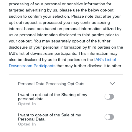
processing of your personal or sensitive information for
Alessandro Tassinari · 8 Ago 2026
targeted advertising by us, please use the below opt-out
section to confirm your selection. Please note that after your
SCI ALPINISMO
opt-out request is processed you may continue seeing
interest-based ads based on personal information utilized by
us or personal information disclosed to third parties prior to
your opt-out. You may separately opt-out of the further
disclosure of your personal information by third parties on the
IAB’s list of downstream participants. This information may
also be disclosed by us to third parties on the
IAB’s List of
Downstream Participants
that may further disclose it to other
third parties.
Please note that this website/app uses one or more Google
Personal Data Processing Opt Outs
services and may gather and store information including but
not limited to your visit or usage behaviour. You may click to
I want to opt-out of the Sharing of my
personal data.
Come pianificare gite di sci alpinismo leggendo il
grant or deny consent to Google and its third-party tags to
Opted In
bollettino
use your data for below specified purposes in below Google
Marco Tessari · 7 Ago 2026
consent section.
I want to opt-out of the Sale of my
Personal Data.
Opted In
SCI ALPINISMO