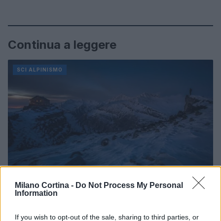
Continua a leggere
SCI ALPINISMO
Milano Cortina -
Do Not Process My Personal
Information
Pianificare gite di sci alpinismo: mappe, ARTVA e
scelta dei pendii
If you wish to opt-out of the sale, sharing to third parties, or