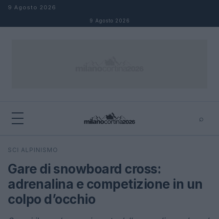
Salta al contenuto
9 Agosto 2026
9 Agosto 2026
⌕
×
⌕
SCI ALPINISMO
Cerca
Gare di snowboard cross:
adrenalina e competizione in un
colpo d’occhio