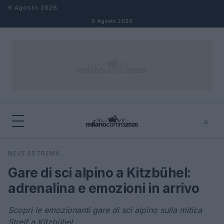
Salta al contenuto
6 Agosto 2026
6 Agosto 2026
⌕
×
⌕
NEVE ESTREMA
Cerca
Gare di sci alpino a Kitzbühel:
adrenalina e emozioni in arrivo
Scopri le emozionanti gare di sci alpino sulla mitica
Streif a Kitzbühel.