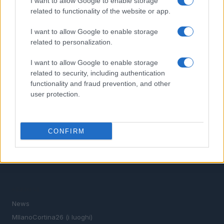
I want to allow Google to enable storage
related to functionality of the website or app.
4
Neve estrema in montagna: come pianificare
sicurezza e piano B
I want to allow Google to enable storage
related to personalization.
5
Neve estrema: cosa portare, come pianificare, come
orientarsi
I want to allow Google to enable storage
related to security, including authentication
functionality and fraud prevention, and other
user protection.
CONFIRM
Verso il 2026: la magia delle Olimpiadi invernali tra le
vette e la città.
SEZIONI
News
MIlanoCortina26 (i luoghi)