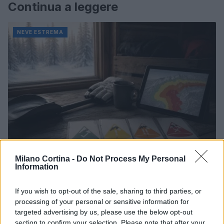
Continua a leggere
NEVE ESTREMA
Milano Cortina -
Do Not Process My Personal
Information
Pericolo valanghe: leggere bollettini e segnali per
decisioni sicure
If you wish to opt-out of the sale, sharing to third parties, or
Camilla Bellini · 5 Ago 2026
processing of your personal or sensitive information for
targeted advertising by us, please use the below opt-out
NEVE ESTREMA
section to confirm your selection. Please note that after your