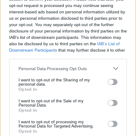
opt-out request is processed you may continue seeing
interest-based ads based on personal information utilized by
us or personal information disclosed to third parties prior to
your opt-out. You may separately opt-out of the further
disclosure of your personal information by third parties on the
IAB’s list of downstream participants. This information may
also be disclosed by us to third parties on the
IAB’s List of
Downstream Participants
that may further disclose it to other
third parties.
Please note that this website/app uses one or more Google
Personal Data Processing Opt Outs
services and may gather and store information including but
Kit invernale auto e zaino: tecniche per neve estrema
not limited to your visit or usage behaviour. You may click to
I want to opt-out of the Sharing of my
personal data.
grant or deny consent to Google and its third-party tags to
Marco Tessari · 1 Ago 2026
Opted In
use your data for below specified purposes in below Google
consent section.
NEVE ESTREMA
I want to opt-out of the Sale of my
Personal Data.
Opted In
I want to opt-out of processing my
Personal Data for Targeted Advertising.
Opted In