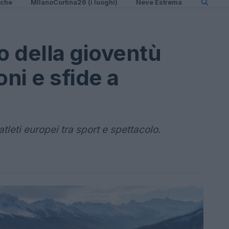
iche
MIlanoCortina26 (i luoghi)
Neve Estrema
o della gioventù
ni e sfide a
tleti europei tra sport e spettacolo.