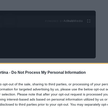
Ad
hub
Media
POWERED BY
rt e cultura
rtina -
Do Not Process My Personal Information
Europea
(EYOF) è un evento che celebra il
to opt-out of the sale, sharing to third parties, or processing of your per
 provenienti da tutta Europa. Quest’anno, la
formation for targeted advertising by us, please use the below opt-out s
r selection. Please note that after your opt-out request is processed y
a questa manifestazione dal 10 al 16 febbraio,
eing interest-based ads based on personal information utilized by us or
ompetizioni invernali. La cerimonia di apertura,
disclosed to third parties prior to your opt-out. You may separately opt-