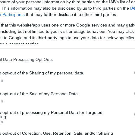
losure of your personal information by third parties on the IAB’s list of
gi, ha dato il via a una settimana ricca di
. This information may also be disclosed by us to third parties on the
IA
a 1000 atleti provenienti da 45 nazioni.
Participants
that may further disclose it to other third parties.
 that this website/app uses one or more Google services and may gath
including but not limited to your visit or usage behaviour. You may click 
 to Google and its third-party tags to use your data for below specifi
ogle consent section.
l Data Processing Opt Outs
o opt-out of the Sharing of my personal data.
In
o opt-out of the Sale of my Personal Data.
In
to opt-out of processing my Personal Data for Targeted
ing.
In
o opt-out of Collection, Use, Retention, Sale, and/or Sharing