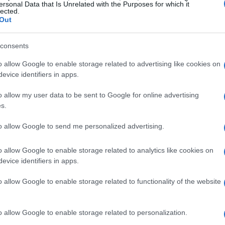
ersonal Data that Is Unrelated with the Purposes for which it
lected.
Out
ideranno in diverse discipline invernali, tra cui
consents
izioni non solo metteranno alla prova le abilità
o allow Google to enable storage related to advertising like cookies on
tunità per i partecipanti di vivere un’esperienza
evice identifiers in apps.
come
Marta Bellotti
e
Luca Pietroboni
o allow my user data to be sent to Google for online advertising
 italiana, pronta a dare il massimo in ogni gara.
s.
to allow Google to send me personalized advertising.
o allow Google to enable storage related to analytics like cookies on
tamenti. Si inizia già domani con le gare di
evice identifiers in apps.
ti italiani. Le competizioni di sci di fondo
o allow Google to enable storage related to functionality of the website
enti che spaziano dalle individuali alle staffette.
 per gli atleti, ma anche per le nazioni che li
delle gare da parte della tv del CONI permetterà
o allow Google to enable storage related to personalization.