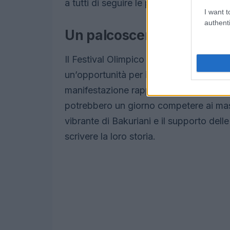
a tutti di seguire le performance dei gio
I want t
authenti
Un palcoscenico per il fu
Il Festival Olimpico della Gioventù Eu
un’opportunità per i giovani atleti di m
manifestazione rappresenta un trampolino
potrebbero un giorno competere ai massi
vibrante di Bakuriani e il supporto delle
scrivere la loro storia.