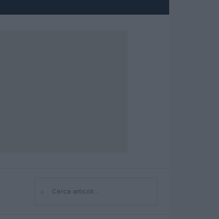
⌕
Cerca