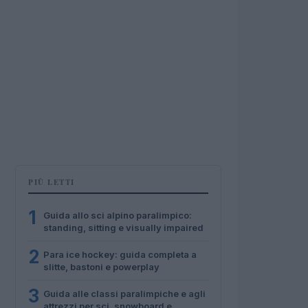
PIÙ LETTI
1
Guida allo sci alpino paralimpico:
standing, sitting e visually impaired
2
Para ice hockey: guida completa a
slitte, bastoni e powerplay
3
Guida alle classi paralimpiche e agli
attrezzi per sci, snowboard e