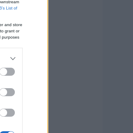
 downstream
B’s List of
er and store
to grant or
ed purposes