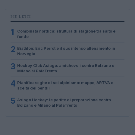
PIÙ LETTI
1
Combinata nordica: struttura di stagione tra salto e
fondo
2
Biathlon: Eric Perrot e il suo intenso allenamento in
Norvegia
3
Hockey Club Asiago: amichevoli contro Bolzano e
Milano al PalaTrento
4
Pianificare gite di sci alpinismo: mappe, ARTVA e
scelta dei pendii
5
Asiago Hockey: le partite di preparazione contro
Bolzano e Milano al PalaTrento