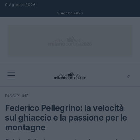
Salta al contenuto
9 Agosto 2026
9 Agosto 2026
⌕
×
⌕
DISCIPLINE
Cerca
Federico Pellegrino: la velocità
sul ghiaccio e la passione per le
montagne