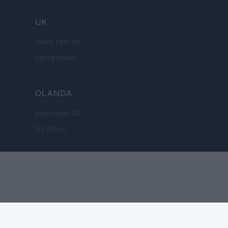
UK
News Hub UK
Lgbtq News
OLANDA
Investeren 24
NL Newz