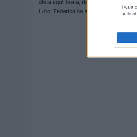
dieta equilibrata, ricca di nutrienti, pe
I want t
tutto: Federica ha anche un mantra che
authenti