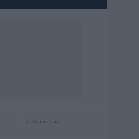
⌕
Cerca