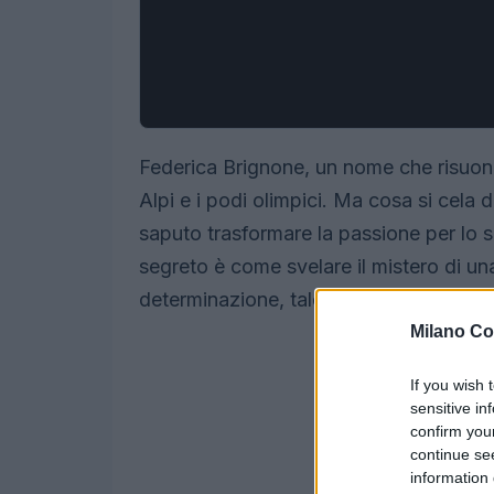
Federica Brignone, un nome che risuona
Alpi e i podi olimpici. Ma cosa si cela
saputo trasformare la passione per lo sc
segreto è come svelare il mistero di una
determinazione, talento e un pizzico di
Milano Co
If you wish 
sensitive in
confirm you
continue se
information 