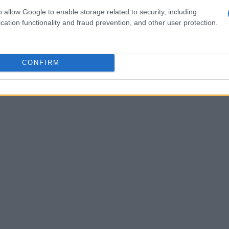
r garantire il massimo delle prestazioni. Ma non è
o allow Google to enable storage related to security, including
 la guida:
‘Mai fermarsi, mai arrendersi.’
cation functionality and fraud prevention, and other user protection.
CONFIRM