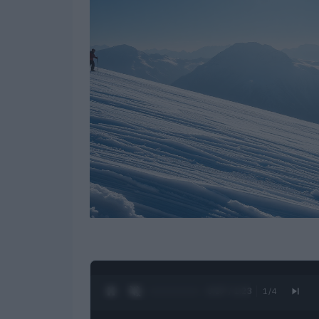
0:28 / 1:23
1
/
4