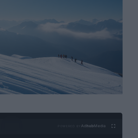
Ad
hub
Media
POWERED BY