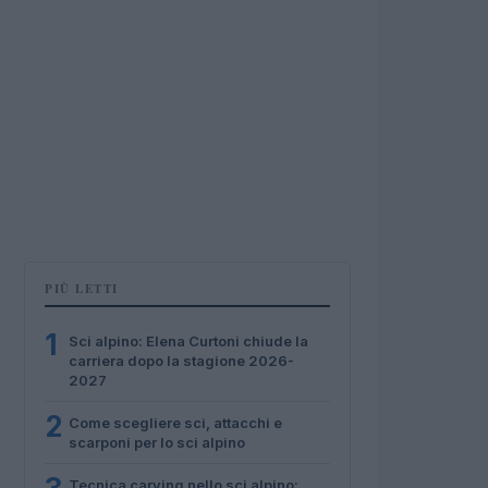
PIÙ LETTI
1
Sci alpino: Elena Curtoni chiude la
carriera dopo la stagione 2026-
2027
2
Come scegliere sci, attacchi e
scarponi per lo sci alpino
Tecnica carving nello sci alpino: