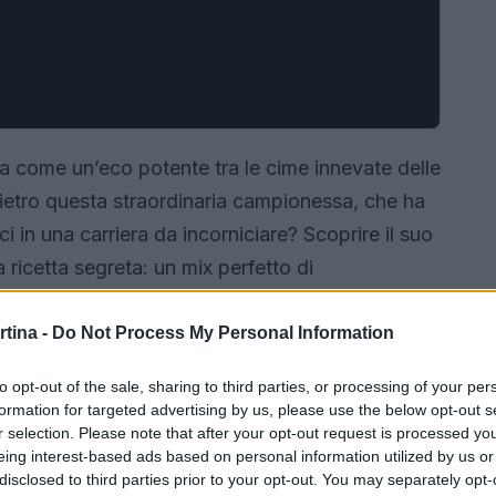
 come un’eco potente tra le cime innevate delle
 dietro questa straordinaria campionessa, che ha
i in una carriera da incorniciare? Scoprire il suo
 ricetta segreta: un mix perfetto di
 audacia.
rtina -
Do Not Process My Personal Information
to opt-out of the sale, sharing to third parties, or processing of your per
formation for targeted advertising by us, please use the below opt-out s
r selection. Please note that after your opt-out request is processed y
eing interest-based ads based on personal information utilized by us or
disclosed to third parties prior to your opt-out. You may separately opt-