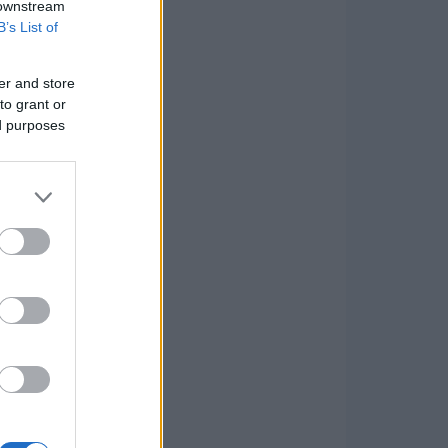
 downstream
B’s List of
er and store
to grant or
ed purposes