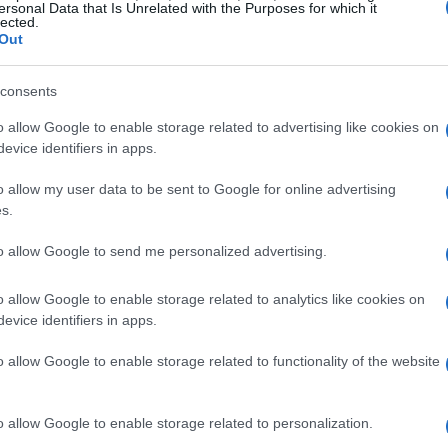
ersonal Data that Is Unrelated with the Purposes for which it
lected.
Out
consents
almente all’età di 16 anni e, in breve tempo, ha
o allow Google to enable storage related to advertising like cookies on
rima italiana a vincere una medaglia d’oro ai
evice identifiers in apps.
, un traguardo che ha segnato un prima e un
o allow my user data to be sent to Google for online advertising
 vittoria che la distingue; è il modo in cui
s.
a e umiltà che la rende davvero unica.
to allow Google to send me personalized advertising.
razione
o allow Google to enable storage related to analytics like cookies on
evice identifiers in apps.
ticoloso alla preparazione fisica e mentale.
o allow Google to enable storage related to functionality of the website
binando sessioni di sci, potenziamento muscolare
nclude esercizi di equilibrio e coordinazione,
impegnative. Inoltre, la sciatrice si affida a una
o allow Google to enable storage related to personalization.