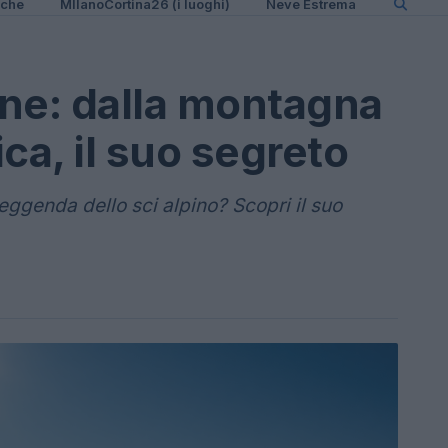
iche
MIlanoCortina26 (i luoghi)
Neve Estrema
ne: dalla montagna
ica, il suo segreto
ggenda dello sci alpino? Scopri il suo