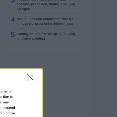
3
postura, pressioni, timing e spigoli
spiegati
4
Nadia Fanchini commentatrice Rai:
la nuova vita tra sci e telecronaca
5
Tuning sci alpino fai-da-te: pulizia,
lamine e sciolina
sonal or
ection to
ou may
 personal
out of the