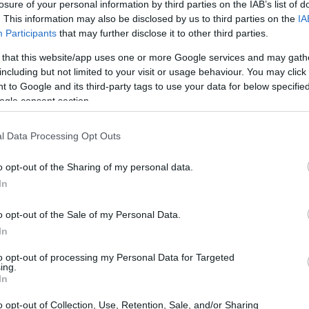
losure of your personal information by third parties on the IAB’s list of
. This information may also be disclosed by us to third parties on the
IA
Participants
that may further disclose it to other third parties.
 that this website/app uses one or more Google services and may gath
including but not limited to your visit or usage behaviour. You may click 
 to Google and its third-party tags to use your data for below specifi
ogle consent section.
l Data Processing Opt Outs
o opt-out of the Sharing of my personal data.
gnone
In
 a La Salle, è una delle atlete più
o opt-out of the Sale of my Personal Data.
 Cresciuta in una famiglia di sciatori, il suo
In
ccola, Federica ha respirato aria di montagna,
to opt-out of processing my Personal Data for Targeted
ing.
co giochi. Ma cosa c’è dietro il suo successo
In
ione di talento, dedizione e una forte
o opt-out of Collection, Use, Retention, Sale, and/or Sharing