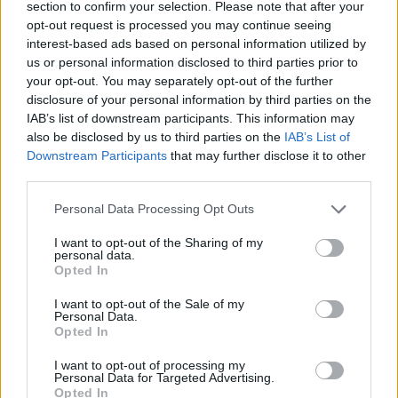
section to confirm your selection. Please note that after your
chiarirà il quadro delle imputazioni. Fino ad allora,
opt-out request is processed you may continue seeing
valgono i principi del diritto penale: la presunzione
interest-based ads based on personal information utilized by
di innocenza e il diritto a un processo equo saranno
us or personal information disclosed to third parties prior to
your opt-out. You may separately opt-out of the further
determinanti per il futuro svilupparsi della vicenda.
disclosure of your personal information by third parties on the
IAB’s list of downstream participants. This information may
also be disclosed by us to third parties on the
IAB’s List of
Downstream Participants
that may further disclose it to other
AUTORE
Alessandro Tassinari
third parties.
Alessandro Tassinari, torinese con passaporto
Please note that this website/app uses one or more Google
Personal Data Processing Opt Outs
pieno di timbri, riscrisse un percorso alpino
services and may gather and store information including but
dopo un incontro al Rifugio Garelli: oggi cura
not limited to your visit or usage behaviour. You may click to
I want to opt-out of the Sharing of my
personal data.
storie di viaggio in chiave narrativa. In
grant or deny consent to Google and its third-party tags to
Opted In
redazione predilige longform, sostiene
use your data for below specified purposes in below Google
l'attenzione al paesaggio e conserva un
consent section.
I want to opt-out of the Sale of my
taccuino logoro con mappe disegnate a
Personal Data.
Opted In
mano.
I want to opt-out of processing my
Personal Data for Targeted Advertising.
Opted In