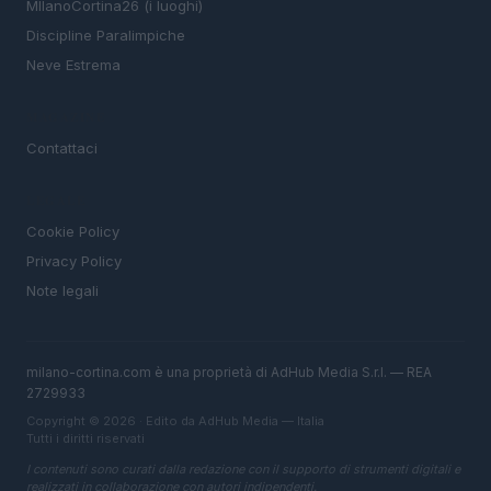
MIlanoCortina26 (i luoghi)
Discipline Paralimpiche
Neve Estrema
MAGAZINE
Contattaci
LEGALE
Cookie Policy
Privacy Policy
Note legali
milano-cortina.com è una proprietà di AdHub Media S.r.l. — REA
2729933
Copyright © 2026 · Edito da AdHub Media — Italia
Tutti i diritti riservati
I contenuti sono curati dalla redazione con il supporto di strumenti digitali e
realizzati in collaborazione con autori indipendenti.