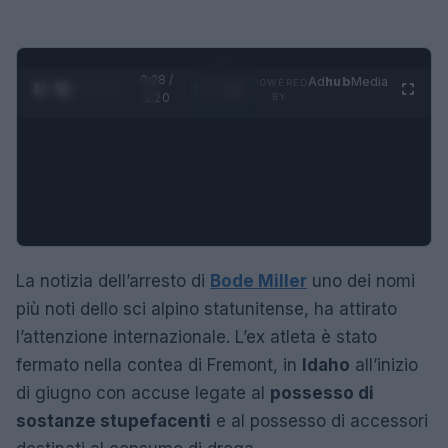
0:29 /
Ad
hub
Media
POWERED
1
/
4
1:20
BY
La notizia dell’arresto di
Bode Miller
uno dei nomi
più noti dello sci alpino statunitense, ha attirato
l’attenzione internazionale. L’ex atleta è stato
fermato nella contea di Fremont, in
Idaho
all’inizio
di giugno con accuse legate al
possesso di
sostanze stupefacenti
e al possesso di accessori