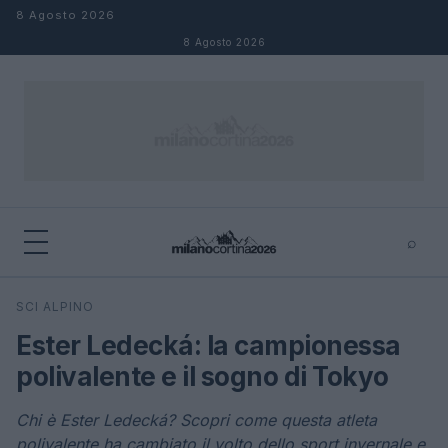
Salta al contenuto
8 Agosto 2026
8 Agosto 2026
⌕
×
⌕
SCI ALPINO
Cerca
Ester Ledecká: la campionessa
polivalente e il sogno di Tokyo
Chi è Ester Ledecká? Scopri come questa atleta
polivalente ha cambiato il volto dello sport invernale e