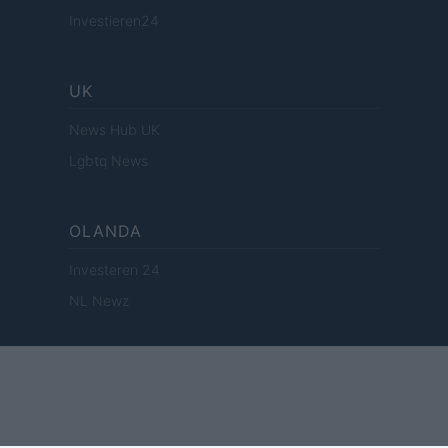
Investieren24
UK
News Hub UK
Lgbtq News
OLANDA
Investeren 24
NL Newz