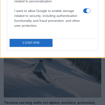
related to personalization.
I want to allow Google to enable storage
related to security, including authentication
Come scegliere sci, attacchi e scarponi per lo sci
functionality and fraud prevention, and other
alpino
user protection.
Marco Tessari · 4 Ago 2026
SCI ALPINO
CONFIRM
Tecnica carving nello sci alpino: postura, pressioni,