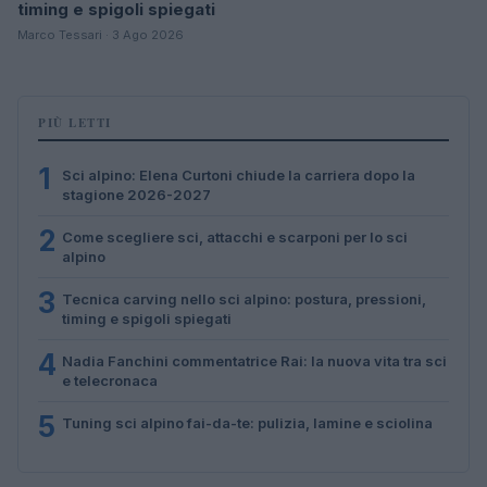
timing e spigoli spiegati
Marco Tessari · 3 Ago 2026
PIÙ LETTI
1
Sci alpino: Elena Curtoni chiude la carriera dopo la
stagione 2026-2027
2
Come scegliere sci, attacchi e scarponi per lo sci
alpino
3
Tecnica carving nello sci alpino: postura, pressioni,
timing e spigoli spiegati
4
Nadia Fanchini commentatrice Rai: la nuova vita tra sci
e telecronaca
5
Tuning sci alpino fai-da-te: pulizia, lamine e sciolina