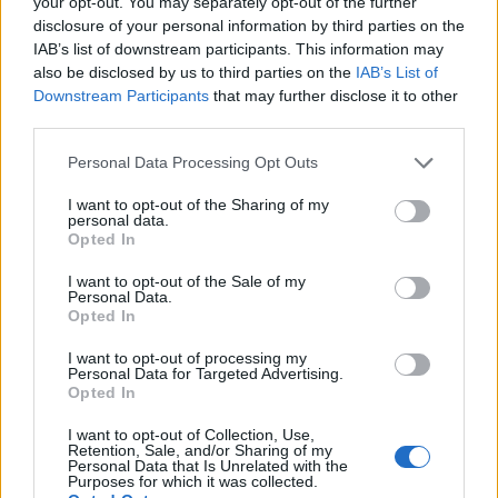
your opt-out. You may separately opt-out of the further
disclosure of your personal information by third parties on the
IAB’s list of downstream participants. This information may
also be disclosed by us to third parties on the
IAB’s List of
Downstream Participants
that may further disclose it to other
third parties.
Please note that this website/app uses one or more Google
Personal Data Processing Opt Outs
services and may gather and store information including but
not limited to your visit or usage behaviour. You may click to
I want to opt-out of the Sharing of my
personal data.
grant or deny consent to Google and its third-party tags to
Opted In
use your data for below specified purposes in below Google
consent section.
I want to opt-out of the Sale of my
Personal Data.
Continua a leggere
Opted In
I want to opt-out of processing my
SCI ALPINO
Personal Data for Targeted Advertising.
Opted In
I want to opt-out of Collection, Use,
Retention, Sale, and/or Sharing of my
Personal Data that Is Unrelated with the
Purposes for which it was collected.