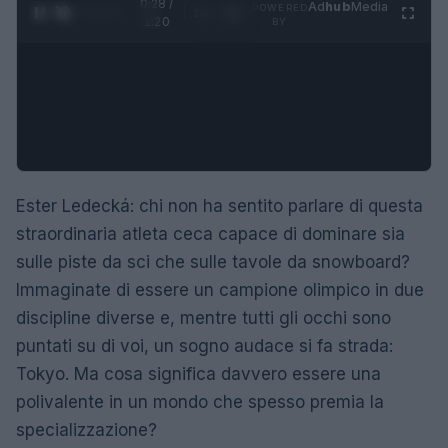
0:28 /
Ad
hub
Media
POWERED
1
/
4
1:20
BY
Ester Ledecká: chi non ha sentito parlare di questa
straordinaria atleta ceca capace di dominare sia
sulle piste da sci che sulle tavole da snowboard?
Immaginate di essere un campione olimpico in due
discipline diverse e, mentre tutti gli occhi sono
puntati su di voi, un sogno audace si fa strada:
Tokyo. Ma cosa significa davvero essere una
polivalente in un mondo che spesso premia la
specializzazione?