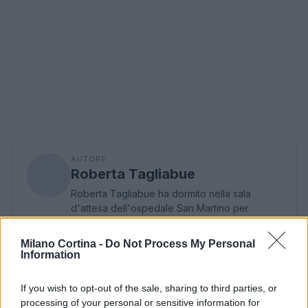
AUTORE
Roberta Tagliabue
Roberta Tagliabue ha dormito nella sala
d'attesa dell'ospedale San Martino per
seguire una vicenda sanitaria emergente;
firma reportage e coordina dossier di verifica
Milano Cortina -
Do Not Process My Personal
in redazione come referente per Genova.
Information
Nata a Sampierdarena, mantiene contatti
diretti con consiglieri comunali e biblioteche
If you wish to opt-out of the sale, sharing to third parties, or
civiche.
processing of your personal or sensitive information for