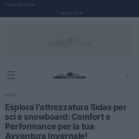
Salta al contenuto
7 Agosto 2026
7 Agosto 2026
⌕
×
⌕
NEWS
Cerca
Esplora l’attrezzatura Sidas per
sci e snowboard: Comfort e
Performance per la tua
Avventura Invernale!