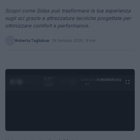
Scopri come Sidas può trasformare la tua esperienza
sugli sci grazie a attrezzature tecniche progettate per
ottimizzare comfort e performance.
Roberta Tagliabue
·
19 Gennaio 2026
· 3 min
0:28 /
Ad
hub
Media
POWERED
1
/
4
1:23
BY