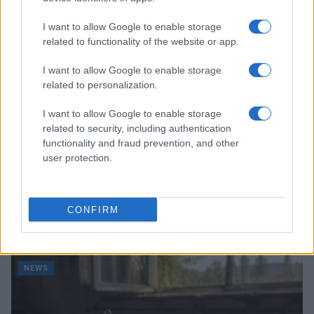
NEWS
I want to allow Google to enable storage
related to functionality of the website or app.
I want to allow Google to enable storage
related to personalization.
I want to allow Google to enable storage
related to security, including authentication
functionality and fraud prevention, and other
user protection.
Bocciature scolastiche: i casi giudiziari che hanno
CONFIRM
fatto discutere
Marco Tessari · 3 Ago 2026
NEWS