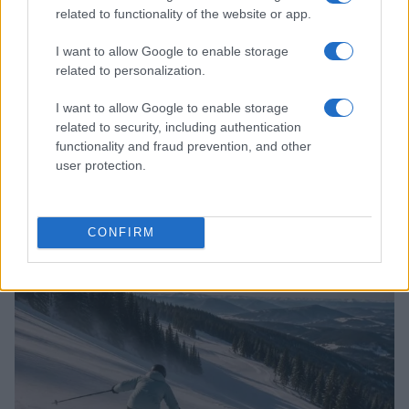
related to functionality of the website or app.
I want to allow Google to enable storage
related to personalization.
I want to allow Google to enable storage
related to security, including authentication
functionality and fraud prevention, and other
user protection.
Come scegliere sci, attacchi e scarponi per lo sci
alpino
CONFIRM
Marco Tessari · 4 Ago 2026
SCI ALPINO