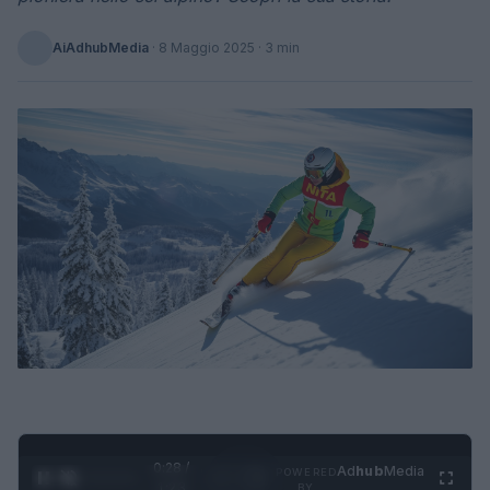
AiAdhubMedia
·
8 Maggio 2025
· 3 min
0:28 /
Ad
hub
Media
POWERED
1
/
4
1:23
BY