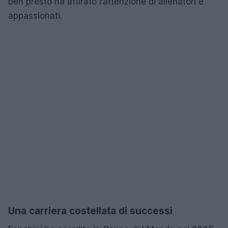
ben presto ha attirato l’attenzione di allenatori e
appassionati.
Una carriera costellata di successi