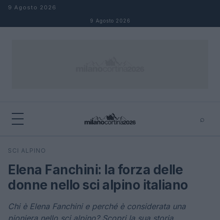
Salta al contenuto
9 Agosto 2026
9 Agosto 2026
⌕
×
⌕
SCI ALPINO
Cerca
Elena Fanchini: la forza delle
donne nello sci alpino italiano
Chi è Elena Fanchini e perché è considerata una
pioniera nello sci alpino? Scopri la sua storia.