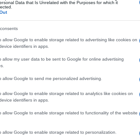
ersonal Data that Is Unrelated with the Purposes for which it
lected.
Out
vernali
consents
omitati organizzatori delle varie discipline si sono
o allow Google to enable storage related to advertising like cookies on
o programma. La conferenza ha messo in evidenza
evice identifiers in apps.
ortivo invernale, con un totale di 55 gare valide
o allow my user data to be sent to Google for online advertising
località che ospiteranno questi eventi ci sono
s.
adia e Kronplatz, ognuna con la propria storia
nali.
to allow Google to send me personalized advertising.
o allow Google to enable storage related to analytics like cookies on
vanile
evice identifiers in apps.
zzare eventi di alto livello, ma si impegna anche
o allow Google to enable storage related to functionality of the website
arco Pappalardo, Direttore Marketing, ha
le nuove generazioni attraverso contributi
o allow Google to enable storage related to personalization.