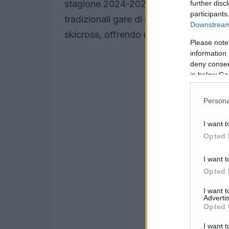
stagione 2024-2025. Questo straordina
further disc
participants
tradizionali gare di sci alpino, ma si
Downstream 
skicross, offrendo un’esperienza comple
Please note
information 
deny consent
in below Go
Persona
I want t
Opted 
I want t
Opted 
I want 
Advertis
Opted 
I want t