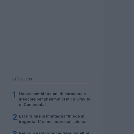
PIÙ LETTI
1
Nuove combinazioni di carcasse e
mescole per pneumatici MTB Gravity
di Continental
2
Escursione in montagna finisce in
tragedia: 14enne muore sul Latemar
Pericolo valanghe: leggere bollettini