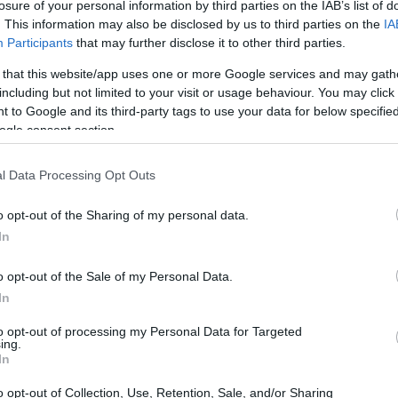
rio palcoscenico non solo celebra le
losure of your personal information by third parties on the IAB’s list of
. This information may also be disclosed by us to third parties on the
IA
 espande anche a discipline come snowboard e
Participants
that may further disclose it to other third parties.
ta per gli appassionati di sport invernali.
 that this website/app uses one or more Google services and may gath
including but not limited to your visit or usage behaviour. You may click 
 to Google and its third-party tags to use your data for below specifi
ogle consent section.
l Data Processing Opt Outs
o opt-out of the Sharing of my personal data.
In
o opt-out of the Sale of my Personal Data.
In
to opt-out of processing my Personal Data for Targeted
ing.
In
o opt-out of Collection, Use, Retention, Sale, and/or Sharing