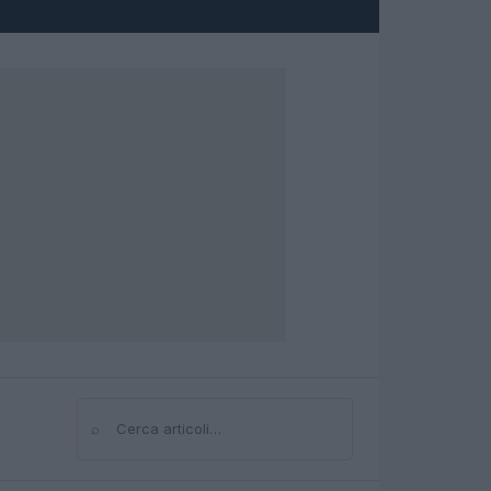
⌕
Cerca