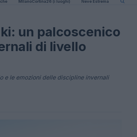
iche
MIlanoCortina26 (i luoghi)
Neve Estrema
ki: un palcoscenico
rnali di livello
 e le emozioni delle discipline invernali