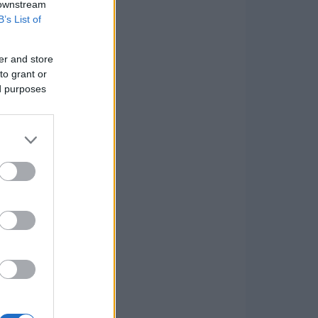
 downstream
B’s List of
er and store
to grant or
ed purposes