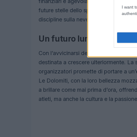
finanziari e agevolazioni per gli skipa
I want t
future stelle dello sport invernale poss
authenti
discipline sulla neve.
Un futuro luminoso per gli
Con l’avvicinarsi delle Olimpiadi invern
destinata a crescere ulteriormente. La si
organizzatori promette di portare a un’e
Le Dolomiti, con la loro bellezza mozzaf
a brillare come mai prima d’ora, offrend
atleti, ma anche la cultura e la passione 