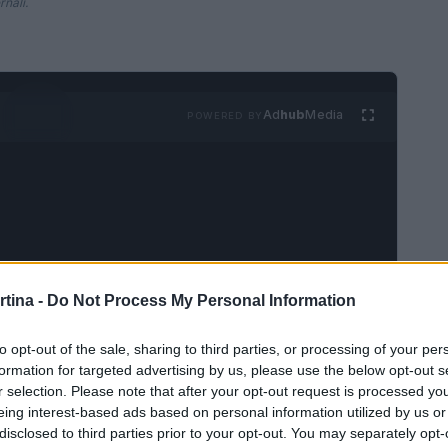
rnali.
Ad
hub
Media
POWERED BY
rtina -
Do Not Process My Personal Information
ti nelle Dolomiti
to opt-out of the sale, sharing to third parties, or processing of your per
niverso di acrobazie straordinarie, salti da
formation for targeted advertising by us, please use the below opt-out s
r selection. Please note that after your opt-out request is processed y
omiti Superski, una delle regioni alpine più
eing interest-based ads based on personal information utilized by us or
e ben 15 eventi di Coppa del Mondo nella
disclosed to third parties prior to your opt-out. You may separately opt-