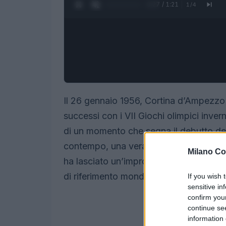
0:28 / 1:21
1
/
4
Il 26 gennaio 1956, Cortina d’Ampezzo 
successi con i VII Giochi olimpici inver
di un momento che segna il debutto dell
contempo, una vera e propria rinascit
Milano Co
ha lasciato un’impronta profonda sull’id
di riferimento mondiale per gli sport inv
If you wish 
sensitive in
confirm you
continue se
information 