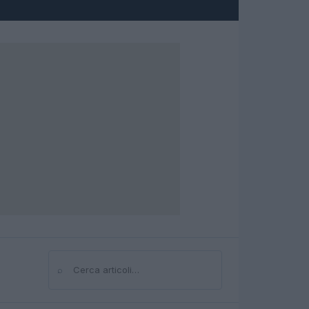
⌕
Cerca