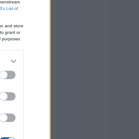
 downstream
B’s List of
er and store
to grant or
ed purposes