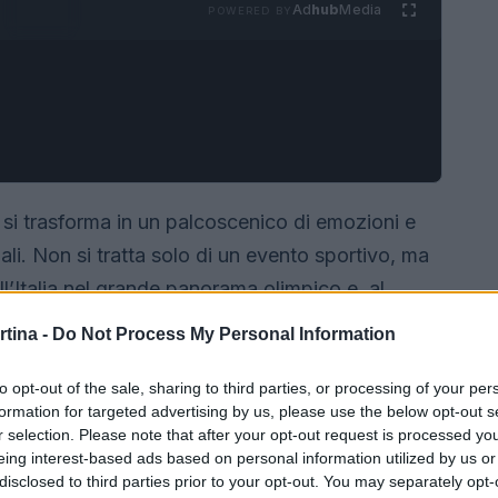
Ad
hub
Media
POWERED BY
si trasforma in un palcoscenico di emozioni e
nali. Non si tratta solo di un evento sportivo, ma
’Italia nel grande panorama olimpico e, al
a per la nazione. Questo storico appuntamento
rtina -
Do Not Process My Personal Information
entità culturale della città, rendendola un punto
ernali.
to opt-out of the sale, sharing to third parties, or processing of your per
formation for targeted advertising by us, please use the below opt-out s
r selection. Please note that after your opt-out request is processed y
eing interest-based ads based on personal information utilized by us or
disclosed to third parties prior to your opt-out. You may separately opt-