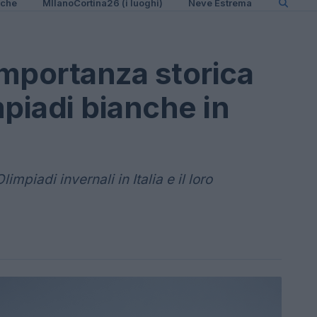
iche
MIlanoCortina26 (i luoghi)
Neve Estrema
importanza storica
mpiadi bianche in
impiadi invernali in Italia e il loro