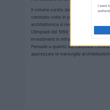
I want t
Il volume curato da
Eleonora De Filipp
authenti
cambiato volto in preparazione ai Giochi
architettonica si rivelò cruciale per acc
Olimpiadi del 1956 furono un vero e pro
investimenti in infrastrutture che avreb
Pensate a quanto sia cambiata Cortina 
apprezzare le meraviglie architettonich