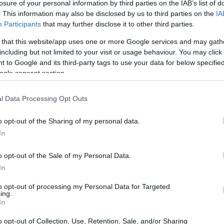
losure of your personal information by third parties on the IAB’s list of
. This information may also be disclosed by us to third parties on the
IA
Participants
that may further disclose it to other third parties.
 that this website/app uses one or more Google services and may gath
including but not limited to your visit or usage behaviour. You may click 
 to Google and its third-party tags to use your data for below specifi
ogle consent section.
l Data Processing Opt Outs
o opt-out of the Sharing of my personal data.
In
o opt-out of the Sale of my Personal Data.
o un’epoca
In
to opt-out of processing my Personal Data for Targeted
ali del 1956, non possiamo fare a meno di
ing.
In
 svolsero. A poco più di dieci anni dalla
ale, l’Italia era desiderosa di risollevarsi e
o opt-out of Collection, Use, Retention, Sale, and/or Sharing