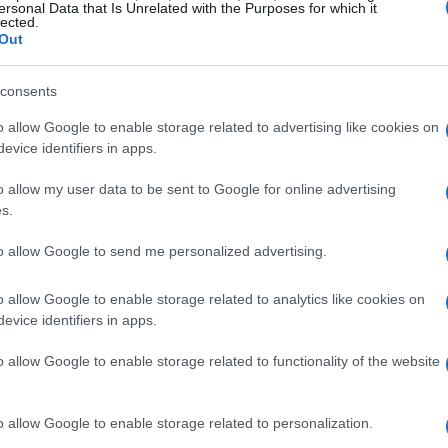
ersonal Data that Is Unrelated with the Purposes for which it
lected.
nazionale. I Giochi di Cortina rappresentarono
Out
are al mondo le capacità organizzative del
libro “Cortina 1956. Le prime Olimpiadi bianche in
consents
era di euforia e ottimismo che si respirava in quel
o allow Google to enable storage related to advertising like cookies on
re da questo spirito di rinascita?
evice identifiers in apps.
o allow my user data to be sent to Google for online advertising
rono un mix di sport, bellezza e grande ospitalità.
s.
 si rivelò il palcoscenico ideale per le
to allow Google to send me personalized advertising.
tori da ogni angolo del globo. Questo evento non
e moderne, ma contribuì anche a costruire
o allow Google to enable storage related to analytics like cookies on
ristica d’eccellenza. Chi non ha mai sognato di
evice identifiers in apps.
 le straordinarie gare olimpiche che vi si sono
o allow Google to enable storage related to functionality of the website
o allow Google to enable storage related to personalization.
mazione urbana