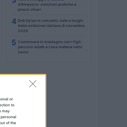
3
d’Ampezzo: soluzioni pratiche e
prezzi chiari
4
Bob Dylan in concerto: date e luoghi
delle esibizioni italiane di novembre
2026
5
Camminare in montagna con i figli:
percorsi adatti e cosa mettere nello
zaino
sonal or
ection to
ou may
 personal
out of the