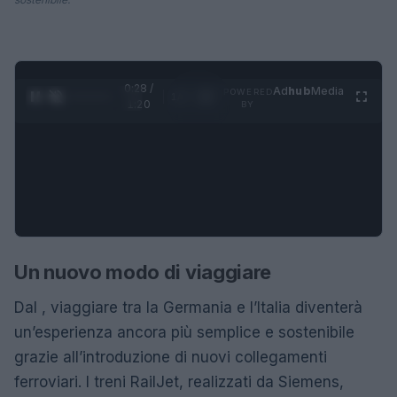
0:28 /
Ad
hub
Media
POWERED
1
/
4
1:20
BY
Un nuovo modo di viaggiare
Dal , viaggiare tra la Germania e l’Italia diventerà
un’esperienza ancora più semplice e sostenibile
grazie all’introduzione di nuovi collegamenti
ferroviari. I treni RailJet, realizzati da Siemens,