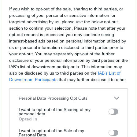
If you wish to opt-out of the sale, sharing to third parties, or
processing of your personal or sensitive information for
Valanghe: riconoscere i tipi, leggere i segnali e
targeted advertising by us, please use the below opt-out
ridurre il rischio
section to confirm your selection. Please note that after your
Beatrice Beretta · 8 Ago 2026
opt-out request is processed you may continue seeing
interest-based ads based on personal information utilized by
NEVE ESTREMA
us or personal information disclosed to third parties prior to
your opt-out. You may separately opt-out of the further
disclosure of your personal information by third parties on the
IAB’s list of downstream participants. This information may
also be disclosed by us to third parties on the
IAB’s List of
Downstream Participants
that may further disclose it to other
third parties.
Please note that this website/app uses one or more Google
Personal Data Processing Opt Outs
services and may gather and store information including but
not limited to your visit or usage behaviour. You may click to
I want to opt-out of the Sharing of my
personal data.
grant or deny consent to Google and its third-party tags to
Opted In
use your data for below specified purposes in below Google
Nuove combinazioni di carcasse e mescole per
consent section.
I want to opt-out of the Sale of my
pneumatici MTB Gravity di Continental
Personal Data.