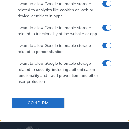
I want to allow Google to enable storage
PIÙ LETTI
related to analytics like cookies on web or
device identifiers in apps.
1
Valanghe: riconoscere i tipi, leggere i segnali e ridurre
il rischio
I want to allow Google to enable storage
2
related to functionality of the website or app.
Nuove combinazioni di carcasse e mescole per
pneumatici MTB Gravity di Continental
I want to allow Google to enable storage
3
Escursione in montagna finisce in tragedia: 14enne
related to personalization.
muore sul Latemar
I want to allow Google to enable storage
4
Pericolo valanghe: leggere bollettini e segnali per
related to security, including authentication
decisioni sicure
functionality and fraud prevention, and other
user protection.
5
Kit invernale auto e zaino: tecniche per neve estrema
CONFIRM