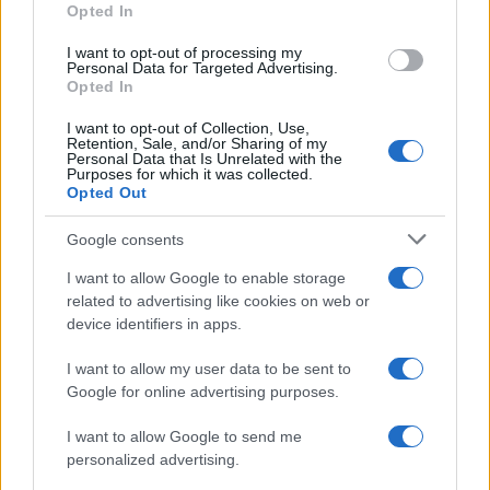
Opted In
Camilla Bellini · 7 Ago 2026
I want to opt-out of processing my
NEVE ESTREMA
Personal Data for Targeted Advertising.
Opted In
I want to opt-out of Collection, Use,
Retention, Sale, and/or Sharing of my
Personal Data that Is Unrelated with the
Purposes for which it was collected.
Opted Out
Google consents
I want to allow Google to enable storage
related to advertising like cookies on web or
device identifiers in apps.
Escursione in montagna finisce in tragedia: 14enne
I want to allow my user data to be sent to
muore sul Latemar
Google for online advertising purposes.
Marco Tessari · 6 Ago 2026
I want to allow Google to send me
personalized advertising.