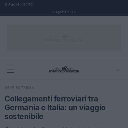
Salta al contenuto
9 Agosto 2026
9 Agosto 2026
⌕
×
⌕
NEVE ESTREMA
Cerca
Collegamenti ferroviari tra
Germania e Italia: un viaggio
sostenibile