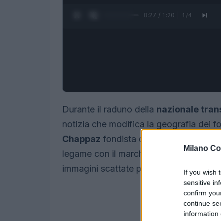
0:28 / 1:20
1
/
4
Durante il raduno della
nazionale trans
notizia che modifica la geografia dei for
Chappaz
fondista di 27 anni, ha confer
Milano Co
legame con il marchio
Fischer
. Il mes
immagini scattate proprio durante l’all
If you wish 
sensitive in
confirm you
continue se
information 