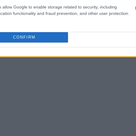
o allow Google to enable storage related to security, including
 Coppa del Mondo e nelle competizioni
cation functionality and fraud prevention, and other user protection.
 Chappaz mostrano momenti di preparazione che
o attrezzature diverse rispetto al passato.
CONFIRM