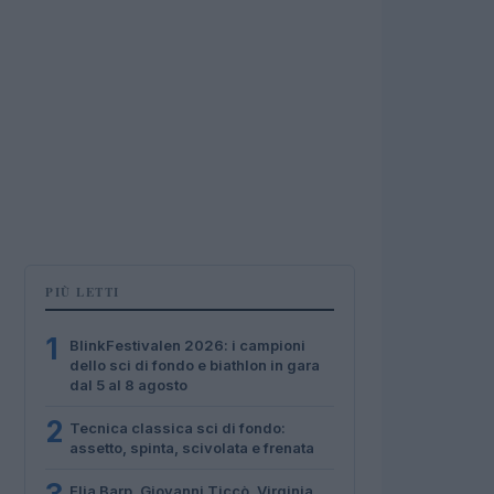
PIÙ LETTI
1
BlinkFestivalen 2026: i campioni
dello sci di fondo e biathlon in gara
dal 5 al 8 agosto
2
Tecnica classica sci di fondo:
assetto, spinta, scivolata e frenata
Elia Barp, Giovanni Ticcò, Virginia