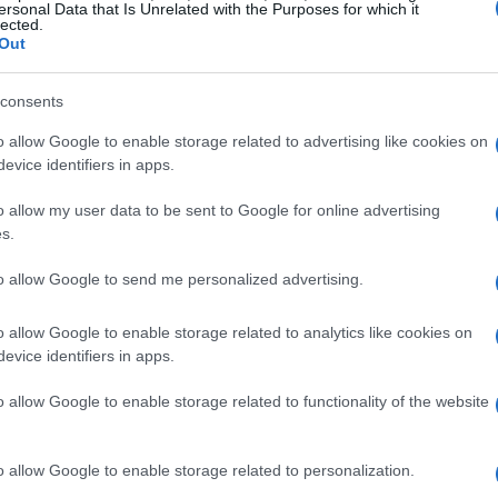
ersonal Data that Is Unrelated with the Purposes for which it
lected.
Out
rcorso professionale di Chappaz
consents
 ha utilizzato prodotti di marche diverse: prima un
o allow Google to enable storage related to advertising like cookies on
o legato a
Madshus
. Ora la decisione di
evice identifiers in apps.
pitolo dal punto di vista tecnico. Questo tipo
o allow my user data to be sent to Google for online advertising
o una questione di logo: implica la
s.
a messa a punto delle attrezzature e una stretta
to allow Google to send me personalized advertising.
chio per adattare gli sci alle caratteristiche
o allow Google to enable storage related to analytics like cookies on
evice identifiers in apps.
uno di Tignes
o allow Google to enable storage related to functionality of the website
l raduno a
Tignes
dove la squadra lavora su
 condizioni reali. Qui
l’interazione tra atleta e
o allow Google to enable storage related to personalization.
confronti tra sci e affinamenti di assetto