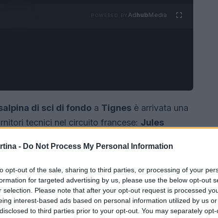
Ad
hub
Media
POWERED BY
alpina di sci di fondo
a
Tignes
è arrivata una
nitori tecnici nel circuito francese:
Jules
mato tramite i propri canali social il suo nuovo
rtina -
Do Not Process My Personal Information
saggio, sintetico ma chiaro, è accompagnato da
enamento collettivo della squadra a
Tignes
.
to opt-out of the sale, sharing to third parties, or processing of your per
formation for targeted advertising by us, please use the below opt-out s
r selection. Please note that after your opt-out request is processed y
eing interest-based ads based on personal information utilized by us or
disclosed to third parties prior to your opt-out. You may separately opt-