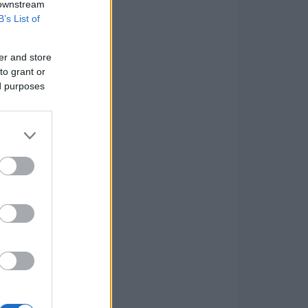
 downstream
B’s List of
er and store
to grant or
ed purposes