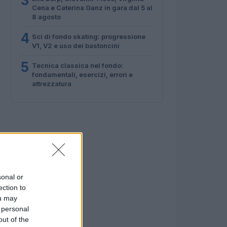
3
Cena e Caterina Ganz in gara dal 5 al
8 agosto
4
Sci di fondo skating: progressione
V1, V2 e uso dei bastoncini
5
Tecnica classica nel fondo:
fondamentali, esercizi, errori e
attrezzatura
sonal or
ection to
ou may
 personal
out of the