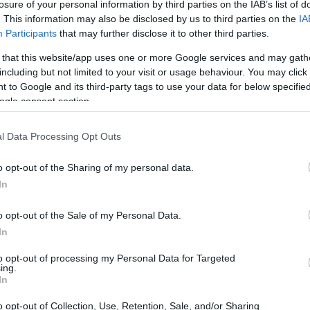
losure of your personal information by third parties on the IAB’s list of
. This information may also be disclosed by us to third parties on the
IA
Participants
that may further disclose it to other third parties.
 that this website/app uses one or more Google services and may gath
including but not limited to your visit or usage behaviour. You may click 
 to Google and its third-party tags to use your data for below specifi
ogle consent section.
l Data Processing Opt Outs
o opt-out of the Sharing of my personal data.
In
o opt-out of the Sale of my Personal Data.
esto già segnato da recenti cambi di materiali
In
o il passaggio di un altro atleta di rilievo verso
to opt-out of processing my Personal Data for Targeted
resenta quindi un movimento importante nella
ing.
In
ndisti transalpini, con implicazioni pratiche
o opt-out of Collection, Use, Retention, Sale, and/or Sharing
mento degli sci in gara.