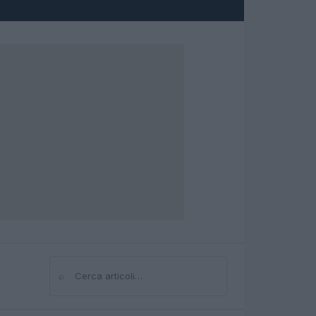
⌕
Cerca