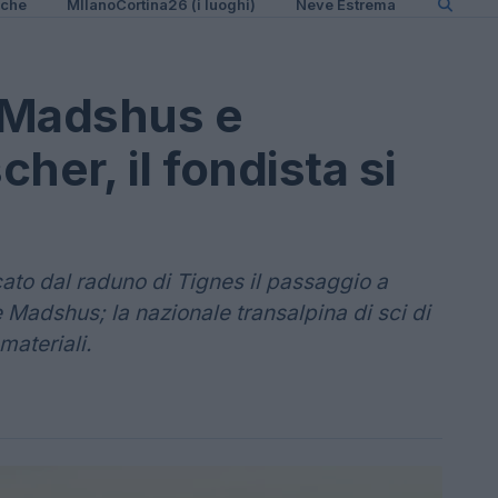
iche
MIlanoCortina26 (i luoghi)
Neve Estrema
 Madshus e
her, il fondista si
to dal raduno di Tignes il passaggio a
 Madshus; la nazionale transalpina di sci di
materiali.