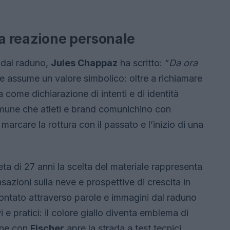
la reazione personale
 dal raduno,
Jules Chappaz
ha scritto: “
Da ora
se assume un valore simbolico: oltre a richiamare
a come dichiarazione di intenti e di identità
omune che atleti e brand comunichino con
marcare la rottura con il passato e l’inizio di una
eta di 27 anni la scelta del materiale rappresenta
nsazioni sulla neve e prospettive di crescita in
ontato attraverso parole e immagini dal raduno
 e pratici: il colore giallo diventa emblema di
one con
Fischer
apre la strada a test tecnici