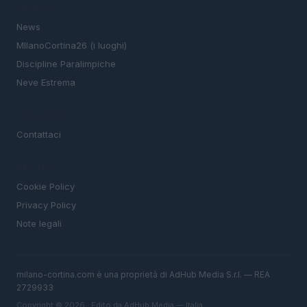
SEZIONI
News
MIlanoCortina26 (i luoghi)
Discipline Paralimpiche
Neve Estrema
MAGAZINE
Contattaci
LEGALE
Cookie Policy
Privacy Policy
Note legali
milano-cortina.com è una proprietà di AdHub Media S.r.l. — REA
2729933
Copyright © 2026 · Edito da AdHub Media — Italia