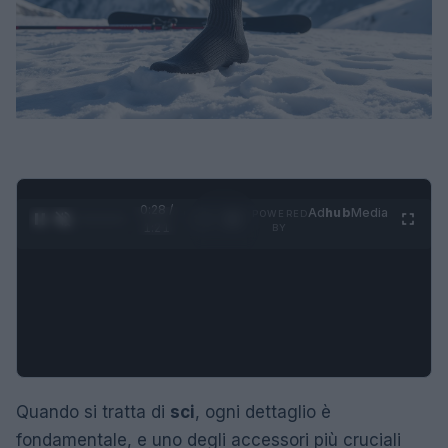
0:28 /
Ad
hub
Media
POWERED
1
/
4
1:21
BY
Quando si tratta di
sci
, ogni dettaglio è
fondamentale, e uno degli accessori più cruciali