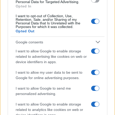
Personal Data for Targeted Advertising.
Opted In
Continua a leggere
I want to opt-out of Collection, Use,
Retention, Sale, and/or Sharing of my
Personal Data that Is Unrelated with the
Purposes for which it was collected.
NEWS
Opted Out
Google consents
I want to allow Google to enable storage
related to advertising like cookies on web or
device identifiers in apps.
I want to allow my user data to be sent to
Google for online advertising purposes.
I want to allow Google to send me
personalized advertising.
Arrestati cinque agenti della polizia locale di Milano: le
accuse e i dettagli
I want to allow Google to enable storage
related to analytics like cookies on web or
Alessandro Tassinari · 7 Ago 2026