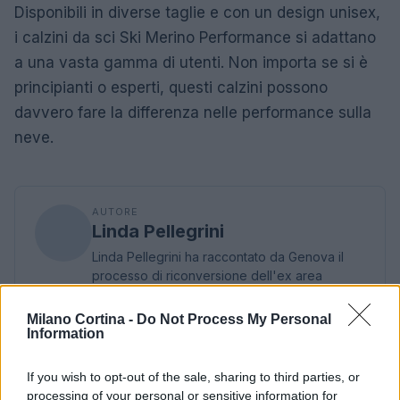
Disponibili in diverse taglie e con un design unisex,
i calzini da sci Ski Merino Performance si adattano
a una vasta gamma di utenti. Non importa se si è
principianti o esperti, questi calzini possono
davvero fare la differenza nelle performance sulla
neve.
AUTORE
Linda Pellegrini
Linda Pellegrini ha raccontato da Genova il
processo di riconversione dell'ex area
portuale entrando in Comune per un'intervista
decisiva; è caporedattore con responsabilità
Milano Cortina -
Do Not Process My Personal
sulle rubriche storiche e propone in
Information
redazione inchieste su memoria locale.
Laureata all'Università di Genova, conserva
If you wish to opt-out of the sale, sharing to third parties, or
un archivio di fotografie d'epoca della città.
processing of your personal or sensitive information for