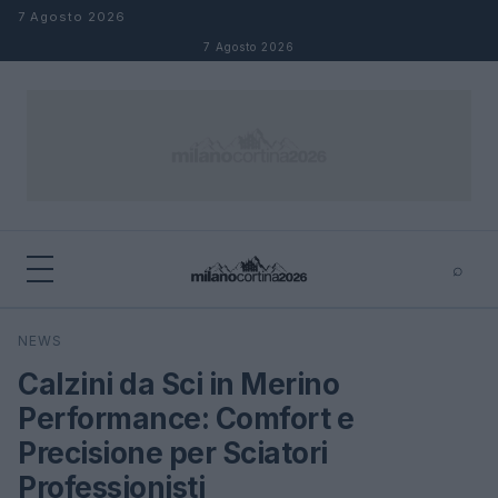
Salta al contenuto
7 Agosto 2026
7 Agosto 2026
⌕
×
⌕
NEWS
Cerca
Calzini da Sci in Merino
Performance: Comfort e
Precisione per Sciatori
Professionisti