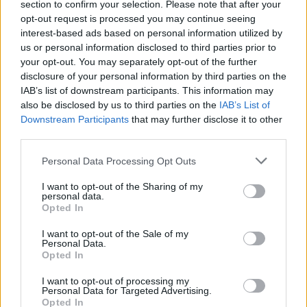
natura delle Dolomiti. Con la sua filosofia di
section to confirm your selection. Please note that after your
benessere olistico e la sua attenzione per la
opt-out request is processed you may continue seeing
interest-based ads based on personal information utilized by
sostenibilità, questo hotel di lusso rappresenta una
us or personal information disclosed to third parties prior to
destinazione unica per chi desidera ritrovare
your opt-out. You may separately opt-out of the further
l’armonia con se stesso e con l’ambiente.
disclosure of your personal information by third parties on the
IAB’s list of downstream participants. This information may
also be disclosed by us to third parties on the
IAB’s List of
Downstream Participants
that may further disclose it to other
third parties.
AUTORE
Marco Tessari
Please note that this website/app uses one or more Google
Personal Data Processing Opt Outs
Marco Tessari, giornalista trentino
services and may gather and store information including but
specializzato in sport invernali e montagna,
not limited to your visit or usage behaviour. You may click to
I want to opt-out of the Sharing of my
personal data.
segue da anni Coppa del Mondo di sci,
grant or deny consent to Google and its third-party tags to
Opted In
Olimpiadi invernali e alpinismo; racconta gare,
use your data for below specified purposes in below Google
atleti e cultura della montagna con
consent section.
I want to opt-out of the Sale of my
competenza tecnica e passione per le terre
Personal Data.
Opted In
alte.
I want to opt-out of processing my
Personal Data for Targeted Advertising.
Opted In