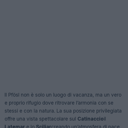
Il Pfösl non è solo un luogo di vacanza, ma un vero
e proprio rifugio dove ritrovare l’armonia con se
stessi e con la natura. La sua posizione privilegiata
offre una vista spettacolare sul
Catinaccio
il
Latemar
e lo
Sciliar
creando un’atmosfera di pace