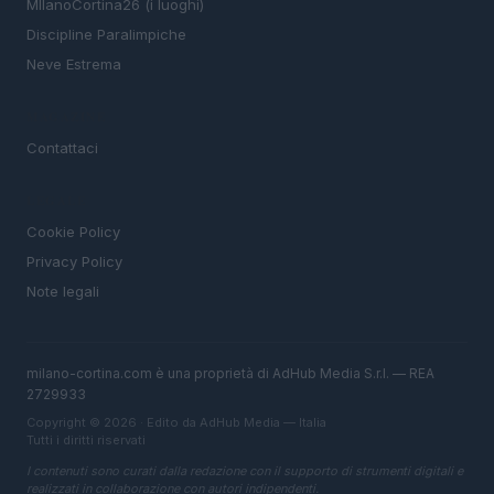
MIlanoCortina26 (i luoghi)
Discipline Paralimpiche
Neve Estrema
MAGAZINE
Contattaci
LEGALE
Cookie Policy
Privacy Policy
Note legali
milano-cortina.com è una proprietà di AdHub Media S.r.l. — REA
2729933
Copyright © 2026 · Edito da AdHub Media — Italia
Tutti i diritti riservati
I contenuti sono curati dalla redazione con il supporto di strumenti digitali e
realizzati in collaborazione con autori indipendenti.