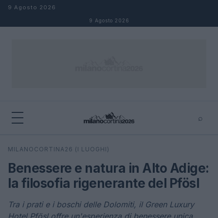
Salta al contenuto
9 Agosto 2026
9 Agosto 2026
⌕
×
⌕
MILANOCORTINA26 (I LUOGHI)
Cerca
Benessere e natura in Alto Adige:
la filosofia rigenerante del Pfösl
Tra i prati e i boschi delle Dolomiti, il Green Luxury
Hotel Pfösl offre un'esperienza di benessere unica,