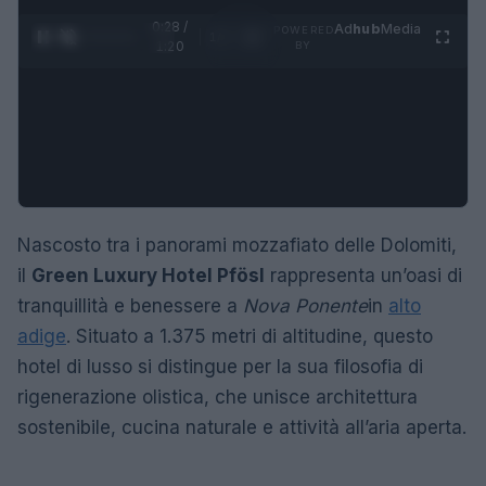
0:29 /
Ad
hub
Media
POWERED
1
/
4
1:20
BY
Nascosto tra i panorami mozzafiato delle Dolomiti,
il
Green Luxury Hotel Pfösl
rappresenta un’oasi di
tranquillità e benessere a
Nova Ponente
in
alto
adige
. Situato a 1.375 metri di altitudine, questo
hotel di lusso si distingue per la sua filosofia di
rigenerazione olistica, che unisce architettura
sostenibile, cucina naturale e attività all’aria aperta.