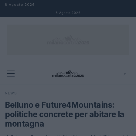
Salta al contenuto
8 Agosto 2026
8 Agosto 2026
⌕
×
⌕
NEWS
Cerca
Belluno e Future4Mountains:
politiche concrete per abitare la
montagna