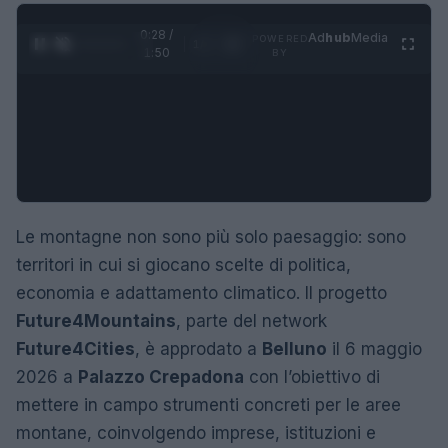
0:29 /
Ad
hub
Media
POWERED
1
/
4
1:50
BY
Le montagne non sono più solo paesaggio: sono
territori in cui si giocano scelte di politica,
economia e adattamento climatico. Il progetto
Future4Mountains
, parte del network
Future4Cities
, è approdato a
Belluno
il 6 maggio
2026 a
Palazzo Crepadona
con l’obiettivo di
mettere in campo strumenti concreti per le aree
montane, coinvolgendo imprese, istituzioni e