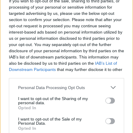
If you wish to opt-out of the sale, sharing to third parties, or
processing of your personal or sensitive information for
La lettura finale è chiara:
Future4Mountains
può
targeted advertising by us, please use the below opt-out
funzionare se diventa un tavolo permanente di
section to confirm your selection. Please note that after your
opt-out request is processed you may continue seeing
misurazione e intervento, capace di trasformare
interest-based ads based on personal information utilized by
l’attrattività in condizioni reali di vita. La sfida è
us or personal information disclosed to third parties prior to
convertire l’interesse verso la montagna in
your opt-out. You may separately opt-out of the further
disclosure of your personal information by third parties on the
opportunità sostenibili, dove la
digitalizzazione
IAB’s list of downstream participants. This information may
agisce come infrastruttura operativa al fianco di
also be disclosed by us to third parties on the
IAB’s List of
case, scuole e servizi sanitari.
Downstream Participants
that may further disclose it to other
third parties.
Please note that this website/app uses one or more Google
Personal Data Processing Opt Outs
services and may gather and store information including but
AUTORE
not limited to your visit or usage behaviour. You may click to
I want to opt-out of the Sharing of my
Beatrice Beretta
personal data.
grant or deny consent to Google and its third-party tags to
Opted In
Beatrice Beretta, basata a Bologna, annotò
use your data for below specified purposes in below Google
per la prima volta itinerari durante una notte al
consent section.
I want to opt-out of the Sale of my
portico di San Luca: da allora coordina
Personal Data.
rubriche sui viaggi urbani. In redazione
Opted In