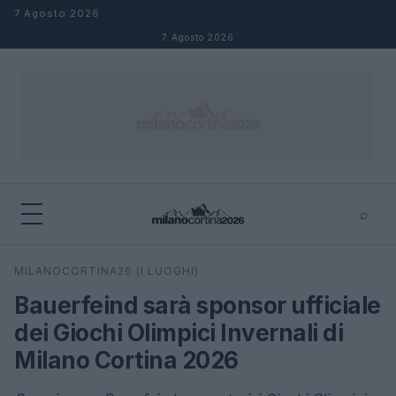
Salta al contenuto
7 Agosto 2026
7 Agosto 2026
⌕
×
⌕
MILANOCORTINA26 (I LUOGHI)
Cerca
Bauerfeind sarà sponsor ufficiale
dei Giochi Olimpici Invernali di
Milano Cortina 2026