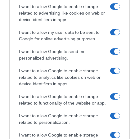
I want to allow Google to enable storage
Dove la montagna incontra il cinema: i vincitori del
related to advertising like cookies on web or
Cervino CineMountain
device identifiers in apps.
Marco Tessari · 6 Ago 2026
I want to allow my user data to be sent to
Google for online advertising purposes.
MILANOCORTINA26 (I LUOGHI)
I want to allow Google to send me
personalized advertising.
I want to allow Google to enable storage
related to analytics like cookies on web or
device identifiers in apps.
I want to allow Google to enable storage
related to functionality of the website or app.
I want to allow Google to enable storage
related to personalization.
Fondazione Milano Cortina: debiti da un miliardo e il
sostegno pubblico
I want to allow Google to enable storage
Marco Tessari · 5 Ago 2026