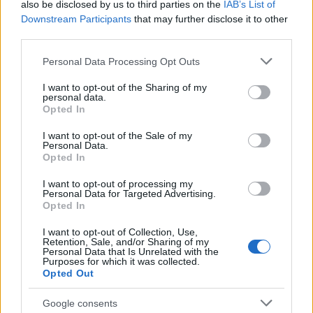
also be disclosed by us to third parties on the
IAB’s List of
Downstream Participants
that may further disclose it to other
third parties.
Please note that this website/app uses one or more Google
Personal Data Processing Opt Outs
services and may gather and store information including but
not limited to your visit or usage behaviour. You may click to
I want to opt-out of the Sharing of my
personal data.
grant or deny consent to Google and its third-party tags to
Continua a leggere
Opted In
use your data for below specified purposes in below Google
consent section.
I want to opt-out of the Sale of my
Personal Data.
MILANOCORTINA26 (I LUOGHI)
Opted In
I want to opt-out of processing my
Personal Data for Targeted Advertising.
Opted In
I want to opt-out of Collection, Use,
Retention, Sale, and/or Sharing of my
Personal Data that Is Unrelated with the
Purposes for which it was collected.
Opted Out
Google consents