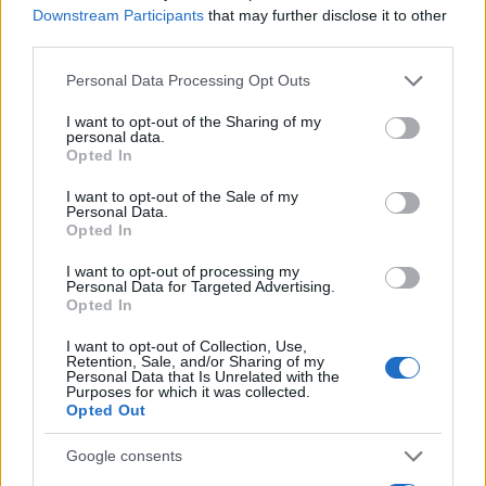
Downstream Participants
that may further disclose it to other
promuove reportage su mobilità sostenibile e
third parties.
porta con sé una mappa tascabile dei vicoli
bolognesi come talismano professionale.
Please note that this website/app uses one or more Google
Personal Data Processing Opt Outs
services and may gather and store information including but
not limited to your visit or usage behaviour. You may click to
I want to opt-out of the Sharing of my
personal data.
grant or deny consent to Google and its third-party tags to
Opted In
use your data for below specified purposes in below Google
consent section.
I want to opt-out of the Sale of my
Personal Data.
Opted In
I want to opt-out of processing my
Personal Data for Targeted Advertising.
Opted In
I want to opt-out of Collection, Use,
Retention, Sale, and/or Sharing of my
Personal Data that Is Unrelated with the
Purposes for which it was collected.
Opted Out
Google consents