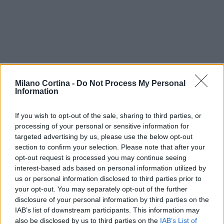
Milano Cortina -
Do Not Process My Personal
Information
If you wish to opt-out of the sale, sharing to third parties, or
processing of your personal or sensitive information for
targeted advertising by us, please use the below opt-out
section to confirm your selection. Please note that after your
opt-out request is processed you may continue seeing
AUTORE
interest-based ads based on personal information utilized by
Beatrice Beretta
us or personal information disclosed to third parties prior to
your opt-out. You may separately opt-out of the further
Beatrice Beretta, basata a Bologna, annotò
disclosure of your personal information by third parties on the
per la prima volta itinerari durante una notte al
IAB’s list of downstream participants. This information may
portico di San Luca: da allora coordina
also be disclosed by us to third parties on the
IAB’s List of
rubriche sui viaggi urbani. In redazione