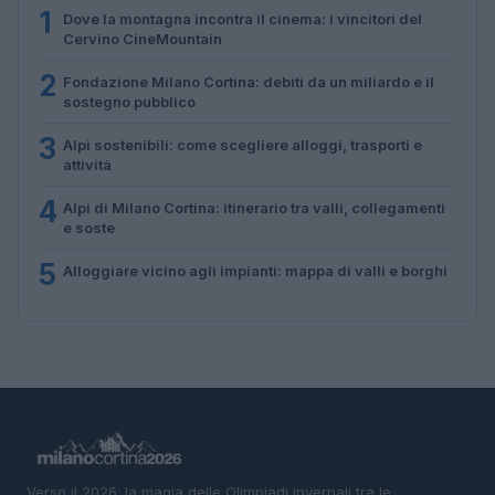
1
Dove la montagna incontra il cinema: i vincitori del
Cervino CineMountain
2
Fondazione Milano Cortina: debiti da un miliardo e il
sostegno pubblico
3
Alpi sostenibili: come scegliere alloggi, trasporti e
attività
4
Alpi di Milano Cortina: itinerario tra valli, collegamenti
e soste
5
Alloggiare vicino agli impianti: mappa di valli e borghi
Verso il 2026: la magia delle Olimpiadi invernali tra le