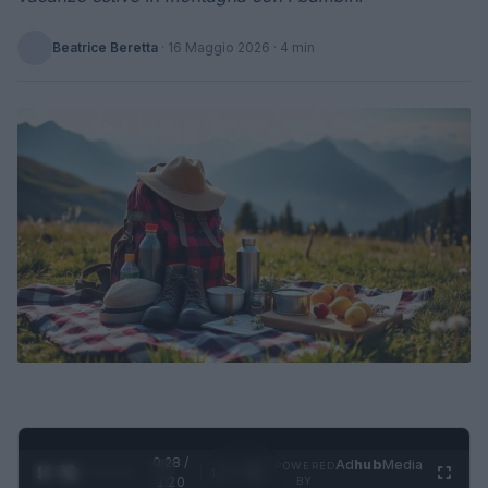
Beatrice Beretta
·
16 Maggio 2026
· 4 min
0:29 /
Ad
hub
Media
POWERED
1
/
4
1:20
BY