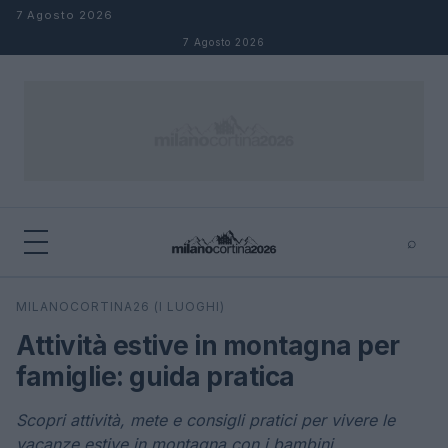
Salta al contenuto
7 Agosto 2026
7 Agosto 2026
⌕
×
⌕
MILANOCORTINA26 (I LUOGHI)
Cerca
Attività estive in montagna per
famiglie: guida pratica
Scopri attività, mete e consigli pratici per vivere le
vacanze estive in montagna con i bambini