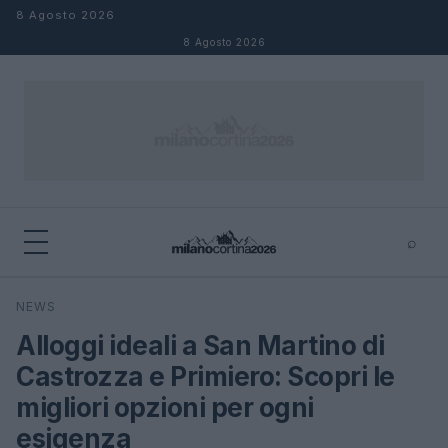
Salta al contenuto
8 Agosto 2026
8 Agosto 2026
⌕
×
⌕
NEWS
Cerca
Alloggi ideali a San Martino di
Castrozza e Primiero: Scopri le
migliori opzioni per ogni
esigenza