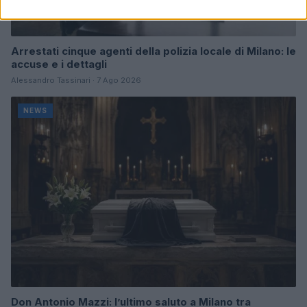
Arrestati cinque agenti della polizia locale di Milano: le
accuse e i dettagli
Alessandro Tassinari · 7 Ago 2026
NEWS
Don Antonio Mazzi: l’ultimo saluto a Milano tra