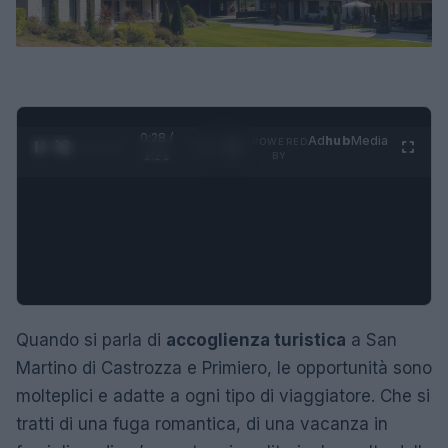
0:29 /
Ad
hub
Media
POWERED
1
/
4
1:21
BY
Quando si parla di
accoglienza turistica
a San
Martino di Castrozza e Primiero, le opportunità sono
molteplici e adatte a ogni tipo di viaggiatore. Che si
tratti di una fuga romantica, di una vacanza in