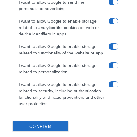
I want to allow Google to send me
personalized advertising.
I want to allow Google to enable storage
related to analytics like cookies on web or
device identifiers in apps.
I want to allow Google to enable storage
Come scegliere le scarpe da running donna: comfort
related to functionality of the website or app.
e performance
Marco Tessari · 8 Ago 2026
I want to allow Google to enable storage
related to personalization.
NEWS
I want to allow Google to enable storage
related to security, including authentication
functionality and fraud prevention, and other
user protection.
CONFIRM