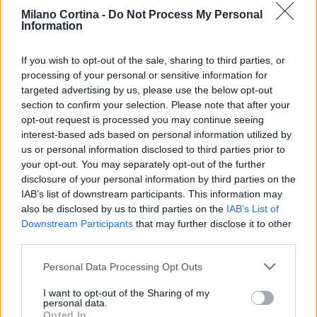
spaziano da quelle più esclusive a quelle più
Milano Cortina -
Do Not Process My Personal
Information
rustiche, permettono a ogni ospite di trovare la
soluzione ideale per vivere appieno le meraviglie di
If you wish to opt-out of the sale, sharing to third parties, or
questa incantevole regione montana.
processing of your personal or sensitive information for
targeted advertising by us, please use the below opt-out
section to confirm your selection. Please note that after your
opt-out request is processed you may continue seeing
AUTORE
interest-based ads based on personal information utilized by
AiAdhubMedia
us or personal information disclosed to third parties prior to
your opt-out. You may separately opt-out of the further
disclosure of your personal information by third parties on the
IAB’s list of downstream participants. This information may
also be disclosed by us to third parties on the
IAB’s List of
Downstream Participants
that may further disclose it to other
third parties.
Please note that this website/app uses one or more Google
Personal Data Processing Opt Outs
services and may gather and store information including but
not limited to your visit or usage behaviour. You may click to
I want to opt-out of the Sharing of my
personal data.
grant or deny consent to Google and its third-party tags to
Opted In