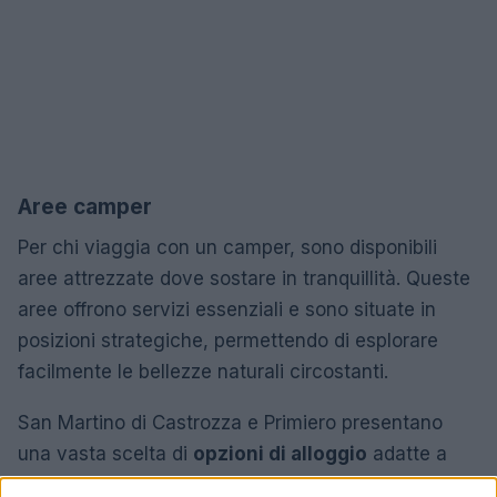
Aree camper
Per chi viaggia con un camper, sono disponibili
aree attrezzate dove sostare in tranquillità. Queste
aree offrono servizi essenziali e sono situate in
posizioni strategiche, permettendo di esplorare
facilmente le bellezze naturali circostanti.
San Martino di Castrozza e Primiero presentano
una vasta scelta di
opzioni di alloggio
adatte a
ogni tipologia di viaggiatore. Le strutture, che