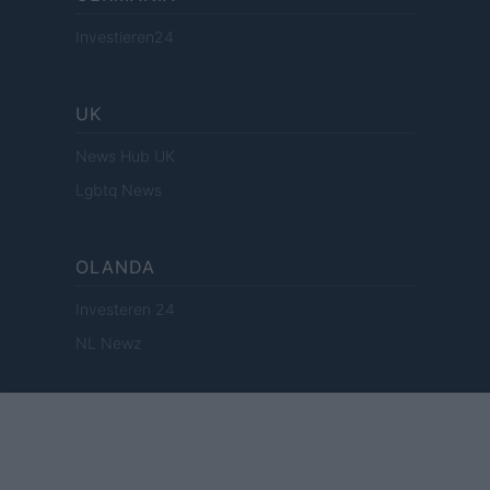
Investieren24
UK
News Hub UK
Lgbtq News
OLANDA
Investeren 24
NL Newz