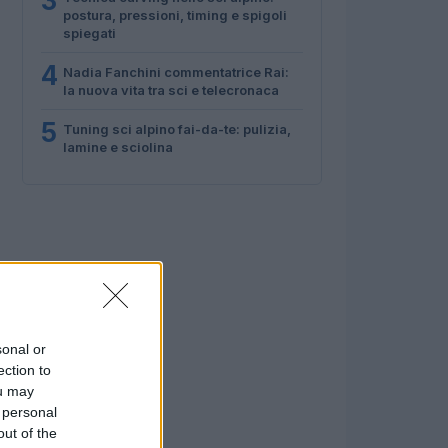
3
postura, pressioni, timing e spigoli
spiegati
4
Nadia Fanchini commentatrice Rai:
la nuova vita tra sci e telecronaca
5
Tuning sci alpino fai-da-te: pulizia,
lamine e sciolina
sonal or
ection to
ou may
 personal
out of the