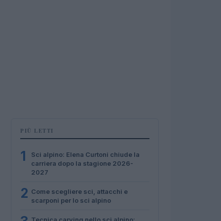
PIÙ LETTI
1
Sci alpino: Elena Curtoni chiude la
carriera dopo la stagione 2026-
2027
2
Come scegliere sci, attacchi e
scarponi per lo sci alpino
Tecnica carving nello sci alpino: