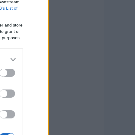
 downstream
B’s List of
er and store
to grant or
ed purposes