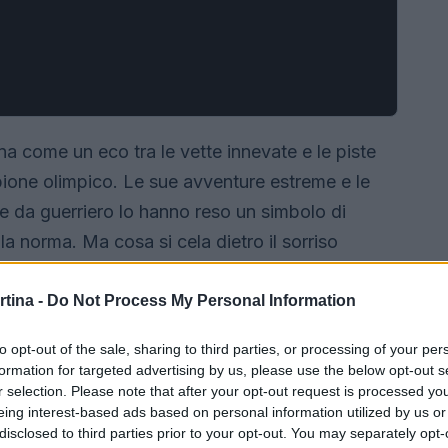
a come un eco tra le vette innevate e le piste
pione olimpico. Le sue avventure estreme e le
e da guerriero lo hanno reso un simbolo di
 la norma. Ma cosa si cela dietro il sorriso
ci dello sci alpino? Scopriamolo insieme in questo
riera.
rtina -
Do Not Process My Personal Information
to opt-out of the sale, sharing to third parties, or processing of your per
formation for targeted advertising by us, please use the below opt-out s
r selection. Please note that after your opt-out request is processed y
eing interest-based ads based on personal information utilized by us or
disclosed to third parties prior to your opt-out. You may separately opt-