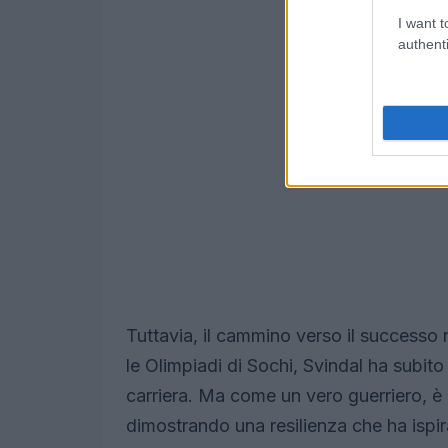
I want t
authenti
Tuttavia, il cammino verso il successo 
le Olimpiadi di Sochi, Svindal ha subito
carriera. Ma come un vero guerriero, è ri
dimostrando una resilienza che ha ispir