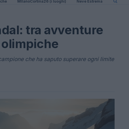
iche
MIlanoCortina26 (i luoghi)
Neve Estrema
dal: tra avventure
 olimpiche
 campione che ha saputo superare ogni limite