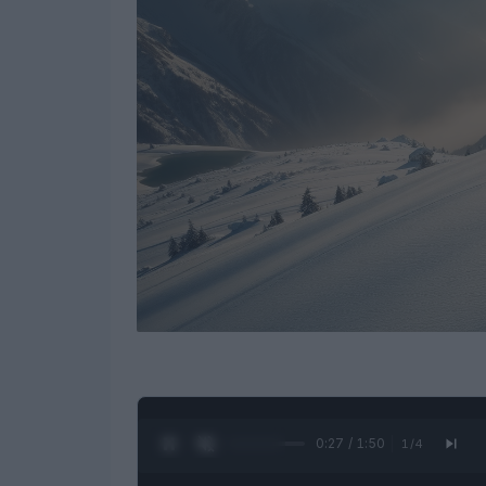
0:28 / 1:50
1
/
4