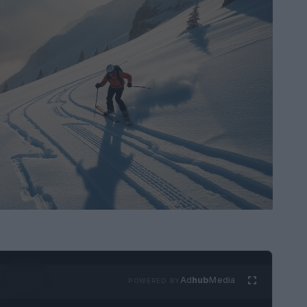
Ad
hub
Media
POWERED BY