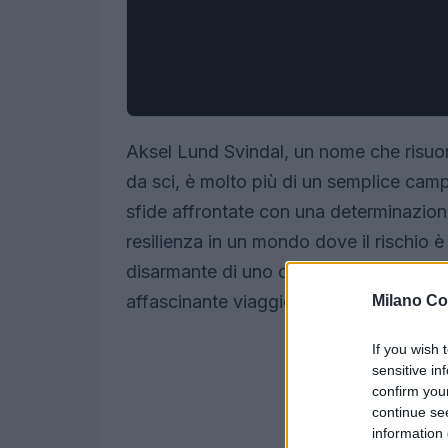
Aksel Lund Svindal, un nome che risuon
da sci, è molto più di un semplice cam
sfide affrontate con una determinazion
resilienza in un mondo dove il rischio è
disarmante di uno degli atleti più iconi
affascinante viaggio nella sua vita e car
Milano Co
If you wish 
sensitive in
confirm you
continue se
information 