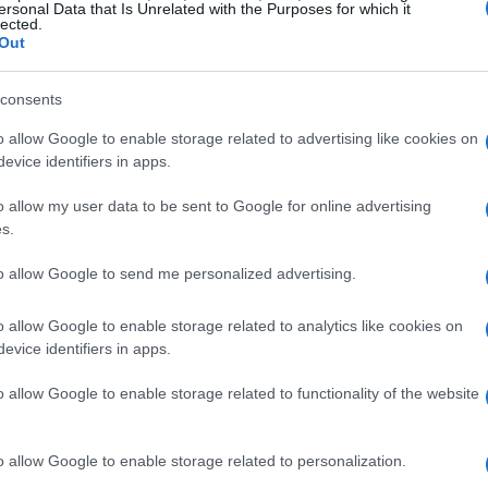
n un talento straordinario.
ersonal Data that Is Unrelated with the Purposes for which it
lected.
Out
, all’età di 20 anni, ha fatto il suo debutto in
 per farsi notare, e nel 2007 ha conquistato la
consents
 l’inizio di una serie di successi che lo avrebbero
o allow Google to enable storage related to advertising like cookies on
atori di tutti i tempi.
evice identifiers in apps.
o allow my user data to be sent to Google for online advertising
 e delusioni
s.
to allow Google to send me personalized advertising.
le mete principali per Svindal. Ha partecipato a
uver che ha brillato di più, portando a casa due
o allow Google to enable storage related to analytics like cookies on
iscesa libera è stata un momento culminante non
evice identifiers in apps.
 sportivo norvegese.
o allow Google to enable storage related to functionality of the website
o allow Google to enable storage related to personalization.