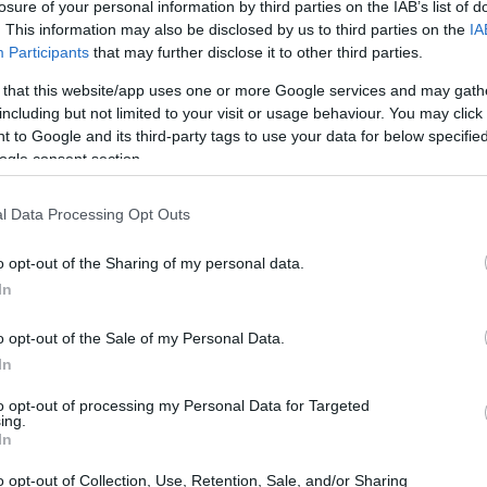
losure of your personal information by third parties on the IAB’s list of
. This information may also be disclosed by us to third parties on the
IA
Participants
that may further disclose it to other third parties.
 that this website/app uses one or more Google services and may gath
including but not limited to your visit or usage behaviour. You may click 
 to Google and its third-party tags to use your data for below specifi
ogle consent section.
l Data Processing Opt Outs
o opt-out of the Sharing of my personal data.
In
izi di Aksel Lund Svindal
o opt-out of the Sale of my Personal Data.
e 1982 a Narvik, in Norvegia, è diventato uno dei
In
. Fin da piccolo, Aksel ha mostrato una naturale
to opt-out of processing my Personal Data for Targeted
ing.
uto in un ambiente che incoraggiava l’attività
In
età di due anni. La sua passione per la neve e la
o opt-out of Collection, Use, Retention, Sale, and/or Sharing