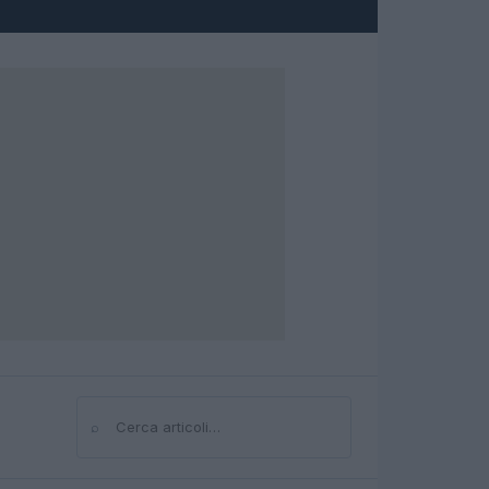
⌕
Cerca